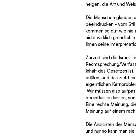
neigen, die Art und Wei
Die Menschen glauben als
beeindrucken - vom Stil
kommen so gut wie nie a
nicht wirklich gründlich
Ihnen seine Interpretati
Zurzeit sind die Israeli
Rechtsprechung/Verfassu
Inhalt des Gesetzes ist,
brüllen, und das zieht e
eigentlichen Kernproble
 Wir müssen also aufpassen, dass wir uns nicht von der Art und Weise, wie etwas präsentiert wird, 
beeinflussen lassen, so
Eine rechte Meinung, die
Meinung auf einem rechte
Die Ansichten der Mensc
und nur so kann man sie 