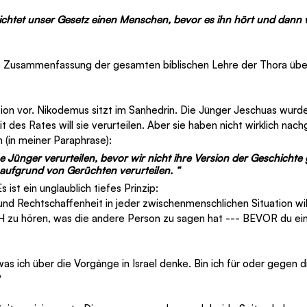
ichtet unser Gesetz einen Menschen, bevor es ihn hört und dann 
e Zusammenfassung der gesamten biblischen Lehre der Thora über
ation vor. Nikodemus sitzt im Sanhedrin. Die Jünger Jeschuas wurd
t des Rates will sie verurteilen. Aber sie haben nicht wirklich nach
 (in meiner Paraphrase): 
e Jünger verurteilen, bevor wir nicht ihre Version der Geschichte
 aufgrund von Gerüchten verurteilen. “
s ist ein unglaublich tiefes Prinzip:
nd Rechtschaffenheit in jeder zwischenmenschlichen Situation will
 zu hören, was die andere Person zu sagen hat --- BEVOR du ein r
as ich über die Vorgänge in Israel denke. Bin ich für oder gegen d
 