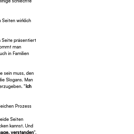
inige schlechte 
Seiten wirklich 
Seite präsentiert 
 kommt man 
ch in Familien 
e sein muss, den 
 die Slogans. Man 
derzugeben. "
Ich 
leichen Prozess 
eide Seiten 
ücken kannst. Und 
 sage, verstanden
", 