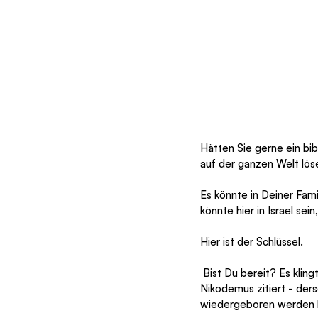
Hätten Sie gerne ein bib
auf der ganzen Welt lös
Es könnte in Deiner Famil
könnte hier in Israel sei
Hier ist der Schlüssel. 
 Bist Du bereit? Es klingt zu schön, um wahr zu sein. Schau Dir mit mir Johannes 7:50-51 an. Hier wird 
Nikodemus zitiert - de
wiedergeboren werden kö