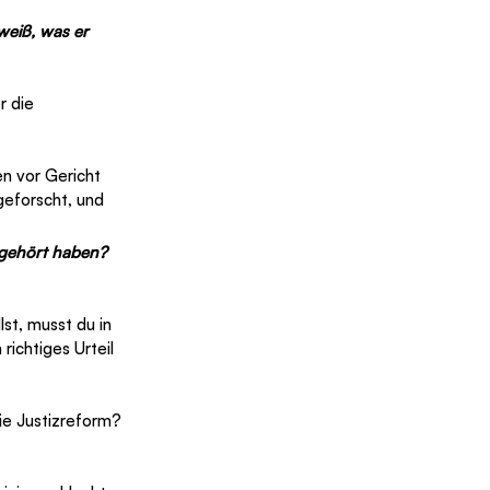
weiß, was er 
 die 
en vor Gericht 
geforscht, und 
 gehört haben? 
st, musst du in 
ichtiges Urteil 
ie Justizreform? 