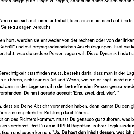
Seiten einige gute Dinge zu sagen, aber auch beide Seiten haben e
enn man sich mit ihnen unterhält, kann einem niemand auf beiden 
 Seite zu sagen versucht. 
n hört, werden sie entweder von der rechten oder von der linken 
 Gebrüll" und mit propagandaähnlichen Anschuldigungen. Fast nie
versteht, was die andere Person sagen will. Diese Dynamik findet au
erechtigkeit stattfinden muss, besteht darin, dass man in der Lag
n zu hören, nicht nur die Art und Weise, wie sie es sagt, nicht nur
nd dann in der Lage sein, ihn der betreffenden Person genau wie
erstanden: Du hast gerade gesagt: 'Eins, zwei, drei, vier'
. "
, dass sie Deine Absicht verstanden haben, dann kannst Du den g
örens in umgekehrter Richtung durchführen.
ition des Richters kommst, musst Du genauso gut zuhören, was b
u es verstehst. Bist Du es in IHREN Begriffen, in ihrer Logik ausdr
ätigen und sagen können: "
Ja, Du hast den Inhalt dessen, was ich