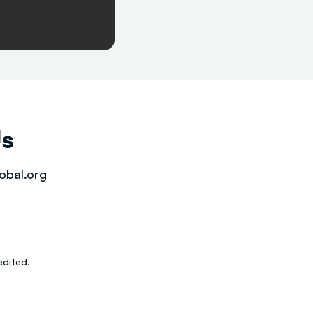
Us
obal.org
dited.