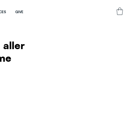
CES
GIVE
aller
eme