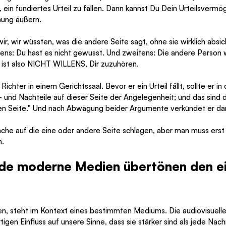
, ein fundiertes Urteil zu fällen. Dann kannst Du Dein Urteilsver
nung äußern.
, wir wüssten, was die andere Seite sagt, ohne sie wirklich absic
stens: Du hast es nicht gewusst. Und zweitens: Die andere Person w
 ist also NICHT WILLENS, Dir zuzuhören. 
Richter in einem Gerichtssaal. Bevor er ein Urteil fällt, sollte er in
- und Nachteile auf dieser Seite der Angelegenheit; und das sind d
en Seite." Und nach Abwägung beider Argumente verkündet er dann
Sache auf die eine oder andere Seite schlagen, aber man muss erst
n.
de moderne Medien übertönen den ei
ren, steht im Kontext eines bestimmten Mediums. Die audiovisuelle
igen Einfluss auf unsere Sinne, dass sie stärker sind als jede Nach