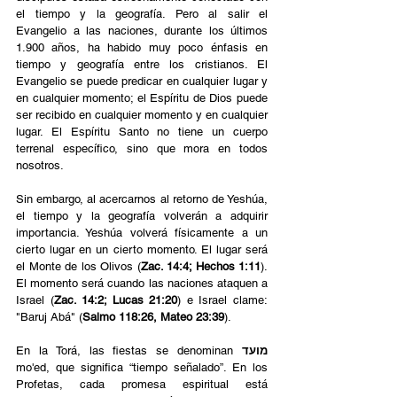
el tiempo y la geografía. Pero al salir el 
Evangelio a las naciones, durante los últimos 
1.900 años, ha habido muy poco énfasis en 
tiempo y geografía entre los cristianos. El 
Evangelio se puede predicar en cualquier lugar y 
en cualquier momento; el Espíritu de Dios puede 
ser recibido en cualquier momento y en cualquier 
lugar. El Espíritu Santo no tiene un cuerpo 
terrenal específico, sino que mora en todos 
nosotros. 
Sin embargo, al acercarnos al retorno de Yeshúa, 
el tiempo y la geografía volverán a adquirir 
importancia. Yeshúa volverá físicamente a un 
cierto lugar en un cierto momento. El lugar será 
el Monte de los Olivos (
Zac. 14:4; Hechos 1:11
). 
El momento será cuando las naciones ataquen a 
Israel (
Zac. 14:2; Lucas 21:20
)
e Israel clame: 
"Baruj Abá" (
Salmo 118:26, Mateo 23:39
).
En la Torá, las fiestas se denominan 
מועד
mo'ed, que significa “tiempo señalado”. En los 
Profetas, cada promesa espiritual está 