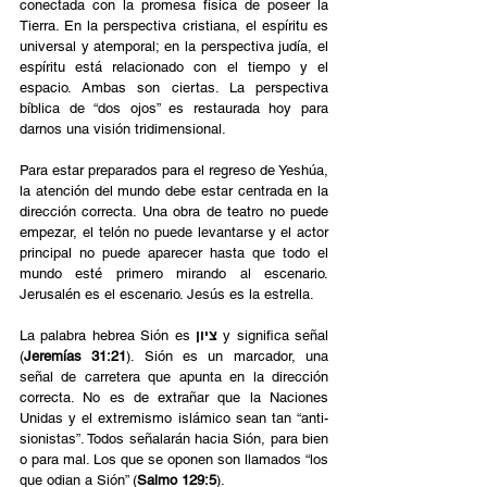
conectada con la promesa física de poseer la 
Tierra. En la perspectiva cristiana, el espíritu es 
universal y atemporal; en la perspectiva judía, el 
espíritu está relacionado con el tiempo y el 
espacio. Ambas son ciertas. La perspectiva 
bíblica de “dos ojos” es restaurada hoy para 
darnos una visión tridimensional. 
Para estar preparados para el regreso de Yeshúa, 
la atención del mundo debe estar centrada en la 
dirección correcta. Una obra de teatro no puede 
empezar, el telón no puede levantarse y el actor 
principal no puede aparecer hasta que todo el 
mundo esté primero mirando al escenario. 
Jerusalén es el escenario. Jesús es la estrella. 
La palabra hebrea Sión es 
ציון
 y significa señal 
(
Jeremías 31:21
). Sión es un marcador, una 
señal de carretera que apunta en la dirección 
correcta. No es de extrañar que la Naciones 
Unidas y el extremismo islámico sean tan “anti-
sionistas”. Todos señalarán hacia Sión, para bien 
o para mal. Los que se oponen son llamados “los 
que odian a Sión” (
Salmo 129:5
). 