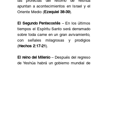
las profecías del retorno de Yeshúa 
apuntan a acontecimientos en Israel y el 
Oriente Medio (
Ezequiel 38-39
).
El Segundo Pentecostés
 – En los últimos 
tiempos el Espíritu Santo será derramado 
sobre toda carne en un gran avivamiento, 
con señales milagrosas y prodigios 
(
Hechos 2:17-21
). 
El reino del Milenio 
– Después del regreso 
de Yeshúa habrá un gobierno mundial de 
paz y prosperidad con Jerusalén como su 
capital (
Isaías 2:1-4
).
La Nueva Creación
 – Al final de la Biblia 
vemos el paraíso restaurado en un mundo 
perfecto, cuando la Jerusalén celestial 
desciende a la tierra (
Apocalipsis 21-22
).
Por favor, ora con nosotros para que este 
alineamiento de Sión se cumpla.
Español