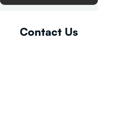
Contact Us
Email:
info@tikkunglobal.org
Member
Accredited.