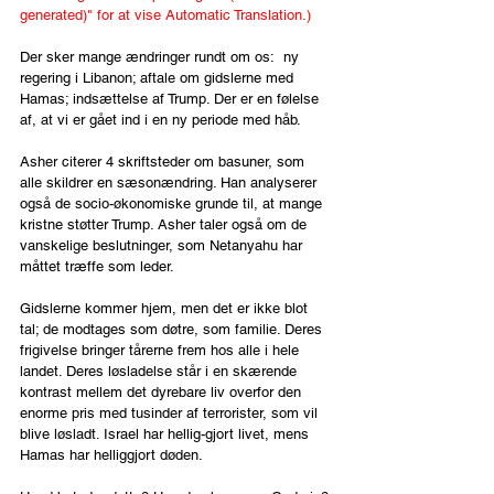
generated)" for at vise Automatic Translation.)
Der sker mange ændringer rundt om os:  ny 
regering i Libanon; aftale om gidslerne med 
Hamas; indsættelse af Trump. Der er en følelse 
af, at vi er gået ind i en ny periode med håb.
Asher citerer 4 skriftsteder om basuner, som 
alle skildrer en sæsonændring. Han analyserer 
også de socio-økonomiske grunde til, at mange 
kristne støtter Trump. Asher taler også om de 
vanskelige beslutninger, som Netanyahu har 
måttet træffe som leder.
Gidslerne kommer hjem, men det er ikke blot 
tal; de modtages som døtre, som familie. Deres 
frigivelse bringer tårerne frem hos alle i hele 
landet. Deres løsladelse står i en skærende 
kontrast mellem det dyrebare liv overfor den 
enorme pris med tusinder af terrorister, som vil 
blive løsladt. Israel har hellig-gjort livet, mens 
Hamas har helliggjort døden.