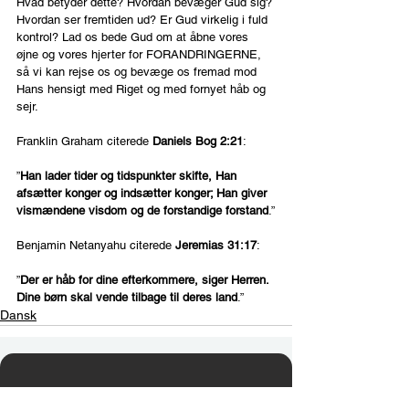
Hvad betyder dette? Hvordan bevæger Gud sig? 
Hvordan ser fremtiden ud? Er Gud virkelig i fuld 
kontrol? Lad os bede Gud om at åbne vores 
øjne og vores hjerter for FORANDRINGERNE, 
så vi kan rejse os og bevæge os fremad mod 
Hans hensigt med Riget og med fornyet håb og 
sejr.
Franklin Graham citerede 
Daniels Bog 2:21
:
”
Han lader tider og tidspunkter skifte, Han 
afsætter konger og indsætter konger; Han giver 
vismændene visdom og de forstandige forstand
.”
Benjamin Netanyahu citerede 
Jeremias 31:17
:
”
Der er håb for dine efterkommere, siger Herren. 
Dine børn skal vende tilbage til deres land
.”
Dansk