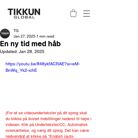
TG
Jan 27, 2025
1 min read
En ny tid med håb
Updated:
Jan 28, 2025
https://youtu.be/848ykfACRAE?si=eM-
BnWq_Yk2-ichE
(For at se videoundertekster på dit sprog skal 
du klikke på ikonet Indstillinger nederst til højre i 
videoen. Klik på Undertekster/CC, Automatisk 
oversættelse, og vælg dit sprog. Det kan være 
nødvendigt at klikke på "English (auto-