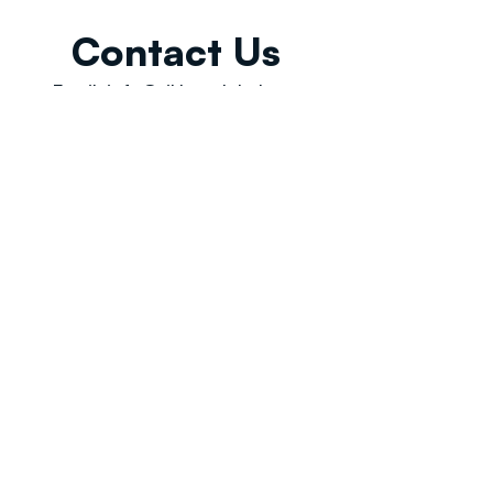
Contact Us
Email:
info@tikkunglobal.org
Member
Accredited.
Copyright © 2026
Tikkun Global
. All rights reserved
|
Privacy Policy | Developed by
Oceans