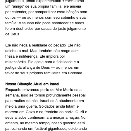
julgamento; tendo experimentado YHWH como 
um “amigo” de sua própria família, ele anseia 
por estender, por compartilhar essa bênção com 
outros — ou ao menos com seu sobrinho e sua 
família. Mas isso não pode acontecer se todos 
forem destruídos por causa do justo julgamento 
de Deus.
Ele não nega a realidade do pecado. Ele não 
celebra o mal. Mas também não reage com 
frieza e indiferença. Ele implora por 
misericórdia. Ele apela para a fidelidade e a 
justiça da aliança de Deus — ao menos em 
favor de seus próprios familiares em Sodoma.
Nossa Situação Atual em Israel
Enquanto orávamos perto do Mar Morto esta 
semana, isso se tornou profundamente pessoal 
para muitos de nós. Israel está atualmente em 
meio a uma guerra. Soldados ainda lutam e 
morrem em Gaza e na fronteira do norte. O Irã e 
seus aliados continuam a ameaçar a nação. No 
entanto, ao mesmo tempo, nosso governo está 
patrocinando um festival gigantesco, celebrando 