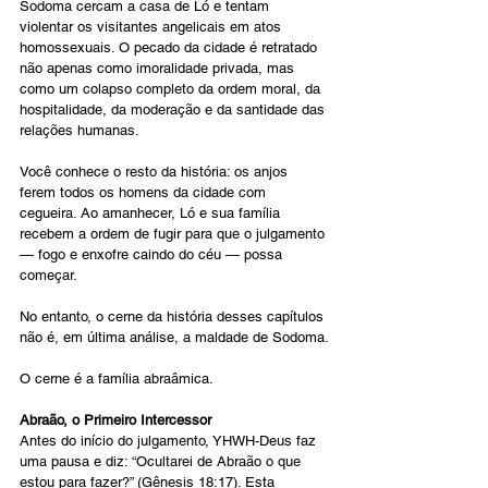
Sodoma cercam a casa de Ló e tentam 
violentar os visitantes angelicais em atos 
homossexuais. O pecado da cidade é retratado 
não apenas como imoralidade privada, mas 
como um colapso completo da ordem moral, da 
hospitalidade, da moderação e da santidade das 
relações humanas.
Você conhece o resto da história: os anjos 
ferem todos os homens da cidade com 
cegueira. Ao amanhecer, Ló e sua família 
recebem a ordem de fugir para que o julgamento 
— fogo e enxofre caindo do céu — possa 
começar.
No entanto, o cerne da história desses capítulos 
não é, em última análise, a maldade de Sodoma.
O cerne é a família abraâmica.
Abraão, o Primeiro Intercessor
Antes do início do julgamento, YHWH-Deus faz 
uma pausa e diz: “Ocultarei de Abraão o que 
estou para fazer?” (Gênesis 18:17). Esta 