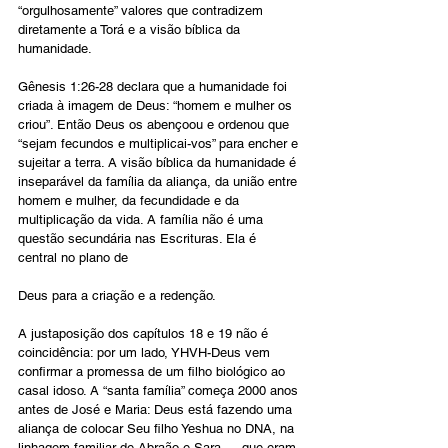
“orgulhosamente” valores que contradizem 
diretamente a Torá e a visão bíblica da 
humanidade.
Gênesis 1:26-28 declara que a humanidade foi 
criada à imagem de Deus: “homem e mulher os 
criou”. Então Deus os abençoou e ordenou que 
“sejam fecundos e multiplicai-vos” para encher e 
sujeitar a terra. A visão bíblica da humanidade é 
inseparável da família da aliança, da união entre 
homem e mulher, da fecundidade e da 
multiplicação da vida. A família não é uma 
questão secundária nas Escrituras. Ela é 
central no plano de 
Deus para a criação e a redenção.
A justaposição dos capítulos 18 e 19 não é 
coincidência: por um lado, YHVH-Deus vem 
confirmar a promessa de um filho biológico ao 
casal idoso. A “santa família” começa 2000 anos 
antes de José e Maria: Deus está fazendo uma 
aliança de colocar Seu filho Yeshua no DNA, na 
linhagem familiar de Abraão e Sara — que eram 