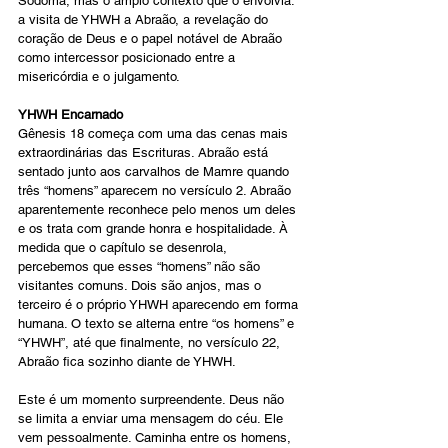
Sodoma, mas o amplo contexto que o envolvia: 
a visita de YHWH a Abraão, a revelação do 
coração de Deus e o papel notável de Abraão 
como intercessor posicionado entre a 
misericórdia e o julgamento.
YHWH Encarnado
Gênesis 18 começa com uma das cenas mais 
extraordinárias das Escrituras. Abraão está 
sentado junto aos carvalhos de Mamre quando 
três “homens” aparecem no versículo 2. Abraão 
aparentemente reconhece pelo menos um deles 
e os trata com grande honra e hospitalidade. À 
medida que o capítulo se desenrola, 
percebemos que esses “homens” não são 
visitantes comuns. Dois são anjos, mas o 
terceiro é o próprio YHWH aparecendo em forma 
humana. O texto se alterna entre “os homens” e 
“YHWH”, até que finalmente, no versículo 22, 
Abraão fica sozinho diante de YHWH.
Este é um momento surpreendente. Deus não 
se limita a enviar uma mensagem do céu. Ele 
vem pessoalmente. Caminha entre os homens, 