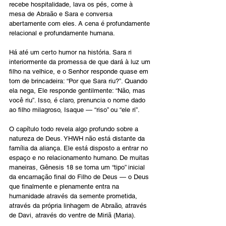
recebe hospitalidade, lava os pés, come à 
mesa de Abraão e Sara e conversa 
abertamente com eles. A cena é profundamente 
relacional e profundamente humana.
Há até um certo humor na história. Sara ri 
interiormente da promessa de que dará à luz um 
filho na velhice, e o Senhor responde quase em 
tom de brincadeira: “Por que Sara riu?”. Quando 
ela nega, Ele responde gentilmente: “Não, mas 
você riu”. Isso, é claro, prenuncia o nome dado 
ao filho milagroso, Isaque — “riso” ou “ele ri”.
O capítulo todo revela algo profundo sobre a 
natureza de Deus. YHWH não está distante da 
família da aliança. Ele está disposto a entrar no 
espaço e no relacionamento humano. De muitas 
maneiras, Gênesis 18 se torna um “tipo” inicial 
da encarnação final do Filho de Deus — o Deus 
que finalmente e plenamente entra na 
humanidade através da semente prometida, 
através da própria linhagem de Abraão, através 
de Davi, através do ventre de Miriã (Maria).