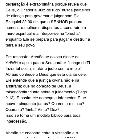
declaração é extraordinária porque revela que 
Deus, o Criador e Juiz de tudo, busca parceiros 
de aliança para governar e julgar com Ele. 
Ezequiel 22:30 diz que o SENHOR procura 
homens e mulheres dispostos a construir um 
muro espiritual e a interpor-se na “brecha” 
enquanto Ele se prepara para julgar e destruir a 
terra e seu povo.
Em resposta, Abraão se coloca diante de 
YHWH e apela para o Seu caráter: “Longe de Ti 
fazer tal coisa, matar o justo com o ímpio”. 
Abraão conhece o Deus que está diante dele. 
Ele entende que a justiça divina não é ira 
arbitrária; que no coração de Deus, a 
misericórdia triunfa sobre o julgamento (Tiago 
2:13). E assim ele começa a interceder: E se 
houver cinquenta justos? Quarenta e cinco? 
Quarenta? Trinta? Vinte? Dez?
Isso se torna um modelo bíblico para toda 
intercessão.
Abraão se encontra entre a visitação e o 