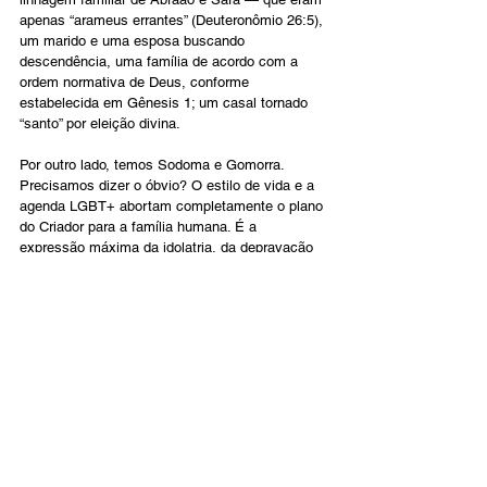
apenas “arameus errantes” (Deuteronômio 26:5), 
um marido e uma esposa buscando 
descendência, uma família de acordo com a 
ordem normativa de Deus, conforme 
estabelecida em Gênesis 1; um casal tornado 
“santo” por eleição divina.
Por outro lado, temos Sodoma e Gomorra. 
Precisamos dizer o óbvio? O estilo de vida e a 
agenda LGBT+ abortam completamente o plano 
do Criador para a família humana. É a 
expressão máxima da idolatria, da depravação 
e da rebelião humanas contra Deus, nosso Pai. 
“Não”, gritam, “deitaremos uns com os outros, 
rejeitando a imagem masculina/feminina de 
Deus e recusando-nos a sermos ‘frutíferos e 
multiplicar-nos’” (Romanos 1:18-32).
Tudo isso cria uma tensão dolorosa para os 
crentes no país.
Como podemos pedir a Deus misericórdia, 
proteção e vitória enquanto celebramos 