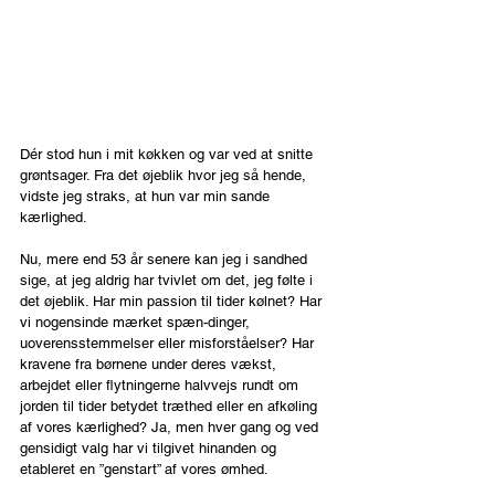
Dér stod hun i mit køkken og var ved at snitte 
grøntsager. Fra det øjeblik hvor jeg så hende, 
vidste jeg straks, at hun var min sande 
kærlighed.
Nu, mere end 53 år senere kan jeg i sandhed 
sige, at jeg aldrig har tvivlet om det, jeg følte i 
det øjeblik. Har min passion til tider kølnet? Har 
vi nogensinde mærket spæn-dinger, 
uoverensstemmelser eller misforståelser? Har 
kravene fra børnene under deres vækst, 
arbejdet eller flytningerne halvvejs rundt om 
jorden til tider betydet træthed eller en afkøling 
af vores kærlighed? Ja, men hver gang og ved 
gensidigt valg har vi tilgivet hinanden og 
etableret en ”genstart” af vores ømhed.