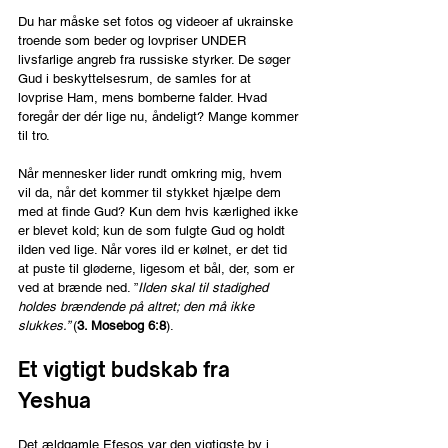
Du har måske set fotos og videoer af ukrainske 
troende som beder og lovpriser UNDER 
livsfarlige angreb fra russiske styrker. De søger 
Gud i beskyttelsesrum, de samles for at 
lovprise Ham, mens bomberne falder. Hvad 
foregår der dér lige nu, åndeligt? Mange kommer 
til tro.
Når mennesker lider rundt omkring mig, hvem 
vil da, når det kommer til stykket hjælpe dem 
med at finde Gud? Kun dem hvis kærlighed ikke 
er blevet kold; kun de som fulgte Gud og holdt 
ilden ved lige. Når vores ild er kølnet, er det tid 
at puste til gløderne, ligesom et bål, der, som er 
ved at brænde ned. ”
Ilden skal til stadighed 
holdes brændende på altret; den må ikke 
slukkes.” 
(
3. Mosebog 6:8
).
Et vigtigt budskab fra 
Yeshua
Det ældgamle Efesos var den vigtigste by i 