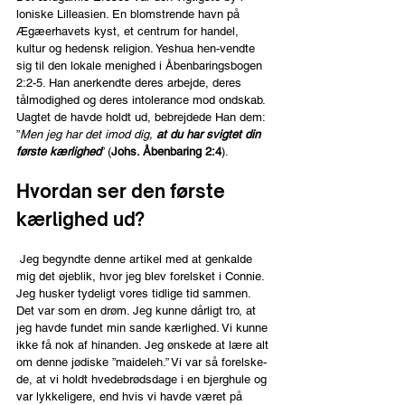
loniske Lilleasien. En blomstrende havn på 
Ægæerhavets kyst, et centrum for handel, 
kultur og hedensk religion. Yeshua hen-vendte 
sig til den lokale menighed i Åbenbaringsbogen 
2:2-5. Han anerkendte deres arbejde, deres 
tålmodighed og deres intolerance mod ondskab. 
Uagtet de havde holdt ud, bebrejdede Han dem: 
”
Men jeg har det imod dig, 
at du har svigtet din 
første kærlighed
” (
Johs. Åbenbaring 2:4
).
Hvordan ser den første 
kærlighed ud?
Jeg begyndte denne artikel med at genkalde 
mig det øjeblik, hvor jeg blev forelsket i Connie. 
Jeg husker tydeligt vores tidlige tid sammen. 
Det var som en drøm. Jeg kunne dårligt tro, at 
jeg havde fundet min sande kærlighed. Vi kunne 
ikke få nok af hinanden. Jeg ønskede at lære alt 
om denne jødiske ”maideleh.” Vi var så forelske-
de, at vi holdt hvedebrødsdage i en bjerghule og 
var lykkeligere, end hvis vi havde været på 