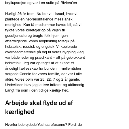
bryllupsrejse og var i en suite på Riviera’en.
Hurtigt 26 år frem. Nu bor vi i Israel, hvor vi 
plantede en hebræisktalende messiansk 
menighed. Kun få medlemmer havde bil, så vi 
fyldte vores køretøjer op på vejen til 
gudstjeneste og bragte folk hjem igen 
efterfølgende. Vores lovprisning foregik på 
hebræisk, russisk og engelsk. Vi kopierede 
overheadmateriale på vej til vores bygning. Jeg 
var både leder og prædikant – alt på gebrokkent 
hebræisk. Jeg var op-taget af at skabe et 
åndeligt fællesskab fra bunden. I mellemtiden 
sørgede Connie for vores familie, der var i alle 
aldre. Vores børn var 25, 22, 7 og 2 år gamle. 
Undertiden blev jeg lettere irriteret og utålmodig. 
Langt fra som i den tidlige kærlig- hed.
Arbejde skal flyde ud af 
kærlighed
Hvorfor bebrejdede Yeshua efeserne? Fordi de 