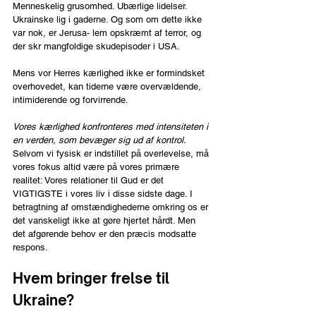
Menneskelig grusomhed. Ubærlige lidelser. 
Ukrainske lig i gaderne. Og som om dette ikke 
var nok, er Jerusa- lem opskræmt af terror, og 
der skr mangfoldige skudepisoder i USA.
Mens vor Herres kærlighed ikke er formindsket 
overhovedet, kan tiderne være overvældende, 
intimiderende og forvirrende. 
Vores kærlighed konfronteres med intensiteten i 
en verden, som bevæger sig ud af kontrol. 
Selvom vi fysisk er indstillet på overlevelse, må 
vores fokus altid være på vores primære 
realitet: Vores relationer til Gud er det 
VIGTIGSTE i vores liv i disse sidste dage. I 
betragtning af omstændighederne omkring os er 
det vanskeligt ikke at gøre hjertet hårdt. Men 
det afgørende behov er den præcis modsatte 
respons.
Hvem bringer frelse til 
Ukraine?