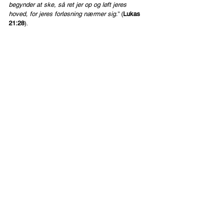
begynder at ske, så ret jer op og løft jeres 
hoved, for jeres forløsning nærmer sig.
” (
Lukas 
21:28
).
For det andet
er det nødvendigt at fokusere på 
Frelseren, Hyrden, sjælens kæreste. Hvorfor 
blev Han én af os? Var det ikke for at relatere og 
identificere sig med os og gøre Guds kærlighed 
fuldstændig personlig? Kærlighed i 
menneskelige relationer handler om at VÆRE 
sammen, tilbringe tid sammen, GØRE ting 
sammen. Hvorfor skulle det være anderledes 
med mit forhold til Yeshua, min Messias? Hvad 
får mig til at drive væk fra min første kærlighed 
til Ham? Jeg bliver nemt fortravlet – endog 
fortravlet i min søgen efter at tjene Ham. Min 
opmærksomhed svinger ligeledes væk fra min 
forløser og over til mig selv. UHA! Det er det 
værste, fordi når jeg er besat af mig selv (mine 
følelser, tanker, ønsker, fejl, velbefindende) taber 
jeg Ham af syne, som det er selve livet at elske.
For det tredje
 er det tid at respondere på Guds 
kærlighed med hele hjertet. Da Han blev spurgt 