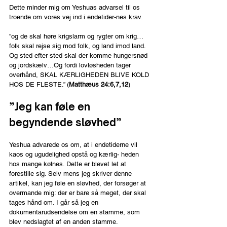
Dette minder mig om Yeshuas advarsel til os 
troende om vores vej ind i endetider-nes krav.
”og de skal høre krigslarm og rygter om krig…
folk skal rejse sig mod folk, og land imod land. 
Og sted efter sted skal der komme hungersnød 
og jordskælv…Og fordi lovløsheden tager 
overhånd, SKAL KÆRLIGHEDEN BLIVE KOLD 
HOS DE FLESTE.” (
Matthæus 24:6,7,12
)
”Jeg kan føle en 
begyndende sløvhed”
Yeshua advarede os om, at i endetiderne vil 
kaos og ugudelighed opstå og kærlig- heden 
hos mange kølnes. Dette er blevet let at 
forestille sig. Selv mens jeg skriver denne 
artikel, kan jeg føle en sløvhed, der forsøger at 
overmande mig: der er bare så meget, der skal 
tages hånd om. I går så jeg en 
dokumentarudsendelse om en stamme, som 
blev nedslagtet af en anden stamme. 