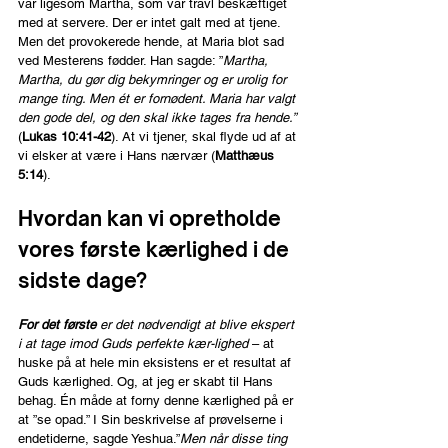
var ligesom Martha, som var travl beskæftiget 
med at servere. Der er intet galt med at tjene. 
Men det provokerede hende, at Maria blot sad 
ved Mesterens fødder. Han sagde: ”
Martha, 
Martha, du gør dig bekymringer og er urolig for 
mange ting. Men ét er fornødent. Maria har valgt 
den gode del, og den skal ikke tages fra hende.” 
(
Lukas 10:41-42
). At vi tjener, skal flyde ud af at 
vi elsker at være i Hans nærvær (
Matthæus 
5:14
).
Hvordan kan vi opretholde 
vores første kærlighed i de 
sidste dage?
For det første
 er det nødvendigt at blive ekspert 
i at tage imod Guds perfekte kær-lighed
 – at 
huske på at hele min eksistens er et resultat af 
Guds kærlighed. Og, at jeg er skabt til Hans 
behag. Én måde at forny denne kærlighed på er 
at ”se opad.” I Sin beskrivelse af prøvelserne i 
endetiderne, sagde Yeshua.”
Men når disse ting 