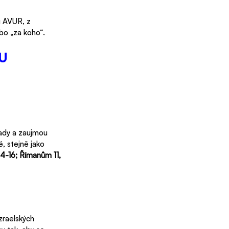
 AVUR, z 
bo „za koho“.
U
ady a zaujmou 
, stejně jako 
14-16; Římanům 11, 
zraelských 