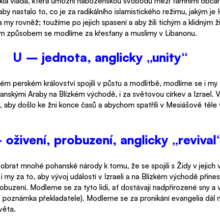
ikla vláda, která umožní náboženskou svobodu mezi tamními občany
aby nastalo to, co je za radikálního islamistického režimu, jakým 
a my rovněž; toužíme po jejich spasení a aby žili tichým a klidným 
ným způsobem se modlíme za křesťany a muslimy v Libanonu.
U – jednota, anglicky „unity“
lém perském království spojili v půstu a modlitbě, modlíme se i my
anskými Araby na Blízkém východě, i za světovou církev a Izrael. 
, aby došlo ke žni konce časů a abychom spatřili v Mesiášově těle 
 oživení, probuzení, anglicky „revival
 obrat mnohé pohanské národy k tomu, že se spojili s Židy v jejich v
 i my za to, aby vývoj událostí v Izraeli a na Blízkém východě přine
uzení. Modleme se za tyto lidi, ať dostávají nadpřirozené sny a v
– poznámka překladatele). Modleme se za pronikání evangelia dál n
věta.