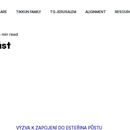
 ARE
TIKKUN FAMILY
TG JERUSALEM
ALIGNMENT
RESOUR
 min read
ůst
VÝZVA K ZAPOJENÍ DO ESTEŘINA PŮSTU