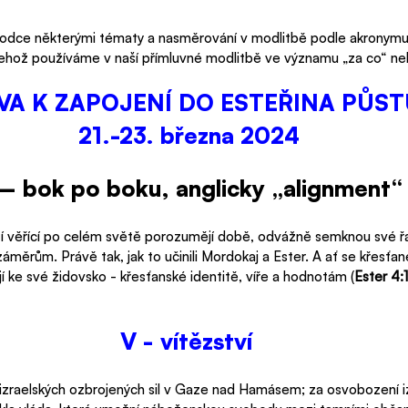
vodce některými tématy a nasměrování v modlitbě podle akronymu
 jehož používáme v naší přímluvné modlitbě ve významu „za co“ ne
VA K ZAPOJENÍ DO ESTEŘINA PŮST
 21.-23. března 2024
HER FASTMarch 21-23, 2024
– bok po boku, anglicky „alignment“
tí věřící po celém světě porozumějí době, odvážně semknou své ř
áměrům. Právě tak, jak to učinili Mordokaj a Ester. A ať se křesťané
jí ke své židovsko - křesťanské identitě, víře a hodnotám (
Ester 4:
V - vítězství
 izraelských ozbrojených sil v Gaze nad Hamásem; za osvobození i