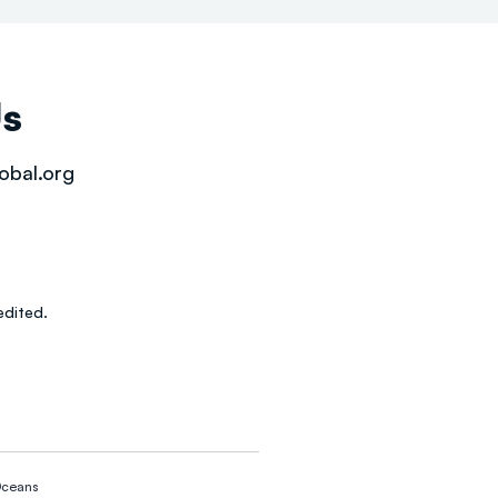
Us
obal.org
dited.
ceans