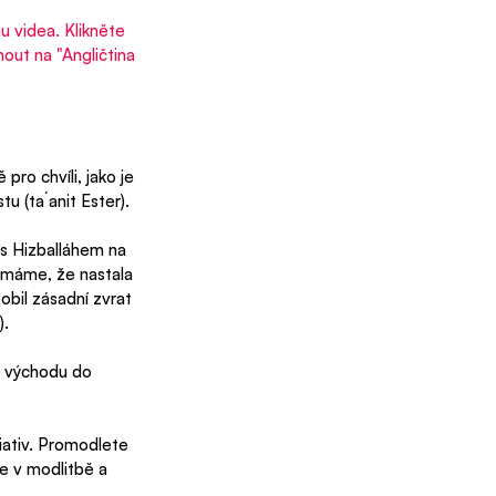
u videa. Klikněte 
out na "Angličtina 
pro chvíli, jako je 
u (ta´anit Ester). 
 s Hizballáhem na 
ímáme, že nastala 
obil zásadní zvrat 
).   
d východu do 
iativ. Promodlete 
e v modlitbě a 