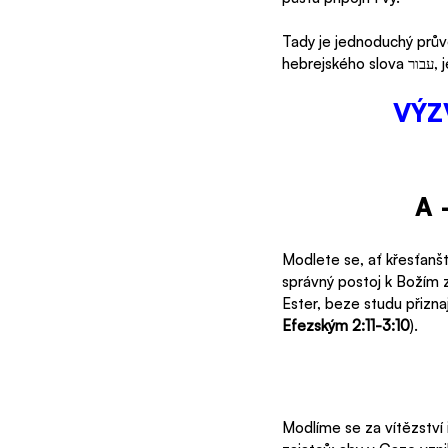
Tady je jednoduchý prů
hebrejského slova עבור
,
VÝZ
CALL TO JOIN THE EST
A 
Modlete se, ať křesťanš
správný postoj k Božím z
Ester, beze studu přizna
Efezským 2:11-3:10
).  
Modlíme se za vítězství