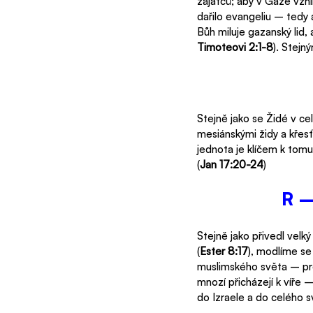
zajatců; aby v Gaze vzn
dařilo evangeliu – tedy 
Bůh miluje gazanský lid, 
Timoteovi 2:1-8
). Stej
Stejně jako se Židé v ce
mesiánskými židy a křesť
jednota je klíčem k tomu
(
Jan 17:20-24
) 
R –
Stejně jako přivedl velký
(
Ester 8:17
), modlíme se
muslimského světa – prob
mnozí přicházejí k víře 
do Izraele a do celého s