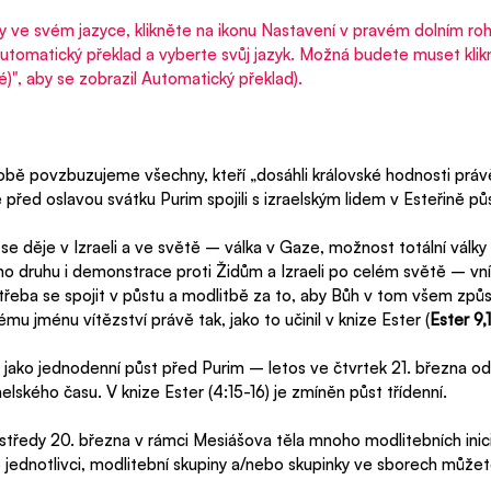
lky ve svém jazyce, klikněte na ikonu Nastavení v pravém dolním roh
utomatický překlad a vyberte svůj jazyk. Možná budete muset klikn
", aby se zobrazil Automatický překlad).
době povzbuzujeme všechny, kteří 
„dosáhli královské hodnosti právě 
e před oslavou svátku Purim spojili s izraelským lidem v Esteřině půst
 děje v Izraeli a ve světě – válka v Gaze, možnost totální války
eho druhu i demonstrace proti Židům a Izraeli po celém světě – vn
třeba se spojit v půstu a modlitbě za to, aby Bůh v tom všem způs
ému jménu vítězství právě tak, jako to učinil v knize Ester (
Ester 9,1
r“ jako jednodenní půst před Purim – letos ve čtvrtek 21. března o
lského času. V knize Ester (4:15-16) je zmíněn půst třídenní.  
 středy 20. března v rámci Mesiášova těla mnoho modlitebních inic
o jednotlivci, modlitební skupiny a/nebo skupinky ve sborech můžet