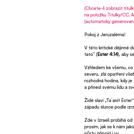
(Chcete-li zobrazit titu
na položku Titulky/CC, A
(automaticky generované)
Pokoj z Jeruzaléma! 
V této kritické dějinné 
tato” (
Ester 4:14
), aby s
Vzhledem ke všemu, co se
severu, zlá opatření vš
rozhodná hodina, kdy je 
a přinesl svému lidu a sv
Židé slaví „Ta´anit Este
západu slunce podle izrae
Zde v Izraeli probíhá od
prosím, jak se k nám jak
půstu připojit i vy.  