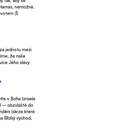
 tak, aby se 
je Hamás, nemožné. 
životem (
1. 
 za jednotu mezi 
Víme, že naše 
více Jeho slávy. 
“
íře v Boha Izraele 
sl – obzvláště do 
idění (skrze které 
a Blízký východ, 