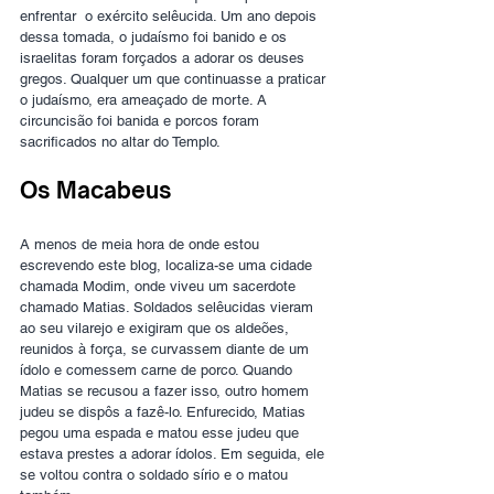
enfrentar  o exército selêucida. Um ano depois 
dessa tomada, o judaísmo foi banido e os 
israelitas foram forçados a adorar os deuses 
gregos. Qualquer um que continuasse a praticar 
o judaísmo, era ameaçado de morte. A 
circuncisão foi banida e porcos foram 
sacrificados no altar do Templo.
Os Macabeus
A menos de meia hora de onde estou 
escrevendo este blog, localiza-se uma cidade 
chamada Modim, onde viveu um sacerdote 
chamado Matias. Soldados selêucidas vieram 
ao seu vilarejo e exigiram que os aldeões, 
reunidos à força, se curvassem diante de um 
ídolo e comessem carne de porco. Quando 
Matias se recusou a fazer isso, outro homem 
judeu se dispôs a fazê-lo. Enfurecido, Matias 
pegou uma espada e matou esse judeu que 
estava prestes a adorar ídolos. Em seguida, ele 
se voltou contra o soldado sírio e o matou 