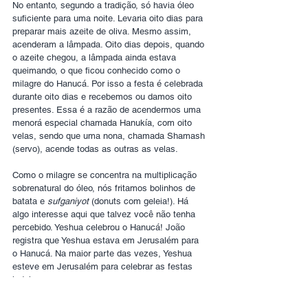
No entanto, segundo a tradição, só havia óleo 
suficiente para uma noite. Levaria oito dias para 
preparar mais azeite de oliva. Mesmo assim, 
acenderam a lâmpada. Oito dias depois, quando 
o azeite chegou, a lâmpada ainda estava 
queimando, o que ficou conhecido como o 
milagre do Hanucá. Por isso a festa é celebrada 
durante oito dias e recebemos ou damos oito 
presentes. Essa é a razão de acendermos uma 
menorá especial chamada Hanukía, com oito 
velas, sendo que uma nona, chamada Shamash 
(servo), acende todas as outras as velas.
Como o milagre se concentra na multiplicação 
sobrenatural do óleo, nós fritamos bolinhos de 
batata e 
sufganiyot 
(donuts com geleia!). Há 
algo interesse aqui que talvez você não tenha 
percebido. Yeshua celebrou o Hanucá! João 
registra que Yeshua estava em Jerusalém para 
o Hanucá. Na maior parte das vezes, Yeshua 
esteve em Jerusalém para celebrar as festas 
judaicas.
“Celebrava-se em Jerusalém a Festa da 