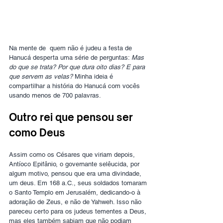
Na mente de  quem não é judeu a festa de 
Hanucá desperta uma série de perguntas: 
Mas 
do que se trata? Por que dura oito dias? E para 
que servem as velas?
 Minha ideia é 
compartilhar a história do Hanucá com vocês 
usando menos de 700 palavras.
Outro rei que pensou ser 
como Deus
Assim como os Césares que viriam depois, 
Antíoco Epifânio, o governante selêucida, por 
algum motivo, pensou que era uma divindade, 
um deus. Em 168 a.C., seus soldados tomaram 
o Santo Templo em Jerusalém, dedicando-o à 
adoração de Zeus, e não de Yahweh. Isso não 
pareceu certo para os judeus tementes a Deus, 
mas eles também sabiam que não podiam 