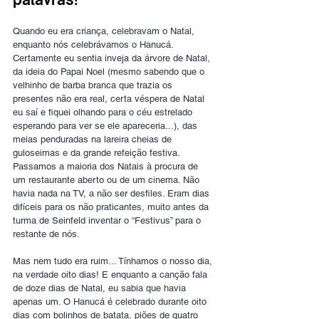
Quando eu era criança, celebravam o Natal, 
enquanto nós celebrávamos o Hanucá. 
Certamente eu sentia inveja da árvore de Natal, 
da ideia do Papai Noel (mesmo sabendo que o 
velhinho de barba branca que trazia os 
presentes não era real, certa véspera de Natal 
eu saí e fiquei olhando para o céu estrelado 
esperando para ver se ele apareceria...), das 
meias penduradas na lareira cheias de 
guloseimas e da grande refeição festiva. 
Passamos a maioria dos Natais à procura de 
um restaurante aberto ou de um cinema. Não 
havia nada na TV, a não ser desfiles. Eram dias 
difíceis para os não praticantes, muito antes da 
turma de Seinfeld inventar o “Festivus” para o 
restante de nós.
Mas nem tudo era ruim... Tínhamos o nosso dia, 
na verdade oito dias! E enquanto a canção fala 
de doze dias de Natal, eu sabia que havia 
apenas um. O Hanucá é celebrado durante oito 
dias com bolinhos de batata, piões de quatro 