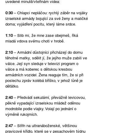
uvedené minutě/vteřinám videa:
0:30
 – Chlapci nepláčou: rychlý záběr na vojáky 
izraelské armády bojující za své ženy a maličké 
doma; vyjádření pocitu, který láme srdce.
1:10
 – Slib mi, že mne zase obejmeš, říká 
mladá vdova svému choti v hrobě. 
2:10
 – Armádní důstojníci přicházejí do domu 
těhotné matky, sdělit jí, že jejího muže zabili ve 
válce. Její syn sleduje v televizi program o 
válce a má koberec s dětskou kresbou 
armádních vozidel
. 
Žena reaguje tím, že si při 
poslechu zpráv kolébá bříško, v jehož lůně je 
děťátko. 
2:40
 – Předvádí sekulární, převážně levicovou, 
pěkně vypadající izraelskou mládež oděnou 
modrobíle podle vlajky. Volají po jednání o 
výměně rukojmích.
2:47
 – Střih na ultranáboženské, většinou 
pravicové křídlo, které se v pesachovém týdnu 