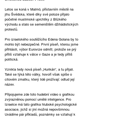
Letos se koná v Malmö, přístavním městě na 
jihu Švédska, které díky své poloze přijalo 
početné muslimské uprchlíky z Blízkého 
východu a stalo se semeništěm džihádistických 
protestů. 
Pro izraelského soutěžícího Edena Golana by to 
mohlo být nebezpečné. První píseň, kterou jsme 
přihlásili, výbor Eurovize odmítl, protože se prý 
příliš vztahuje k válce v Gaze a je tedy příliš 
politická. 
Vznikla tedy nová píseň „Hurikán“, a tu přijali. 
Také se týká této války, hovoří však spíše o 
citovém zmatku, který lidé prožívají: odtud její 
název. 
Připojujeme zde toto hudební video s grafikou 
zvýrazněnou pomocí umělé inteligence. Pro 
Izraelce má tato grafika hluboké psychologické 
asociace, jichž si jiní možná nepovšimnou. 
Uvádíme pár příkladů, poznámky se vztahují k 