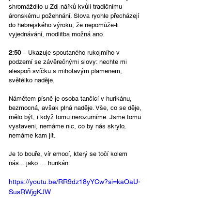
shromáždilo u Zdi nářků kvůli tradičnímu 
áronskému požehnání. Slova rychle přecházejí 
do hebrejského výroku, že nepomůže-li 
vyjednávání, modlitba možná ano.
2:50
 – Ukazuje spoutaného rukojmího v 
podzemí se závěrečnými slovy: nechte mi 
alespoň svíčku s mihotavým plamenem, 
světélko naděje.
Námětem písně je osoba tančící v hurikánu, 
bezmocná, avšak plná naděje. Vše, co se děje, 
mělo být, i když tomu nerozumíme. Jsme tomu 
vystaveni, nemáme nic, co by nás skrylo, 
nemáme kam jít. 
Je to bouře, vír emocí, který se točí kolem 
nás... jako … hurikán.
https://youtu.be/RR9dz18yYCw?si=kaOaU-
SusRWjgKJW