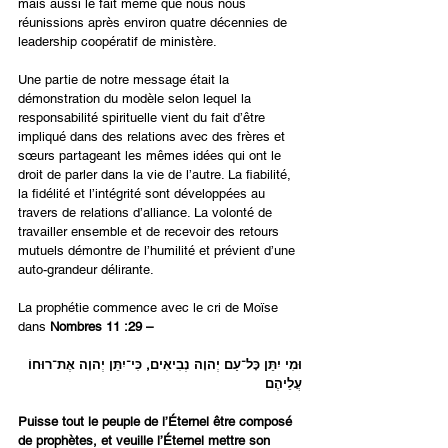
mais aussi le fait même que nous nous 
réunissions après environ quatre décennies de 
leadership coopératif de ministère.
Une partie de notre message était la 
démonstration du modèle selon lequel la 
responsabilité spirituelle vient du fait d’être 
impliqué dans des relations avec des frères et 
sœurs partageant les mêmes idées qui ont le 
droit de parler dans la vie de l’autre. La fiabilité, 
la fidélité et l’intégrité sont développées au 
travers de relations d’alliance. La volonté de 
travailler ensemble et de recevoir des retours 
mutuels démontre de l’humilité et prévient d’une 
auto-grandeur délirante.
La prophétie commence avec le cri de Moïse 
dans 
Nombres 11 :29 –
וּמִי יִתֵּן כָּל־עַם יְהוָה נְבִיאִים, כִּי־יִתֵּן יְהוָה אֶת־רוּחוֹ 
עֲלֵיהֶם
Puisse tout le peuple de l’Éternel être composé 
de prophètes, et veuille l’Éternel mettre son 