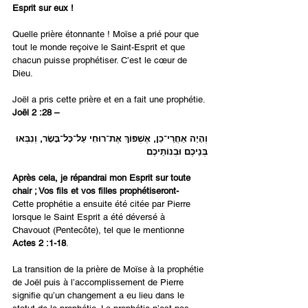
Esprit sur eux !
Quelle prière étonnante ! Moïse a prié pour que 
tout le monde reçoive le Saint-Esprit et que 
chacun puisse prophétiser. C’est le cœur de 
Dieu.
Joël a pris cette prière et en a fait une prophétie. 
Joël 2 :28 –
וְהָיָה אַחֲרֵי־כֵן, אֶשְׁפּוֹךְ אֶת־רוּחִי עַל־כָּל־בָּשָׂר, וְנִבְּאוּ 
בְּנֵיכֶם וּבְנוֹתֵיכֶם
Après cela, je répandrai mon Esprit sur toute 
chair ; Vos fils et vos filles prophétiseront-
Cette prophétie a ensuite été citée par Pierre 
lorsque le Saint Esprit a été déversé à 
Chavouot (Pentecôte), tel que le mentionne 
Actes 2 :1-18
.
La transition de la prière de Moïse à la prophétie 
de Joël puis à l’accomplissement de Pierre 
signifie qu’un changement a eu lieu dans le 