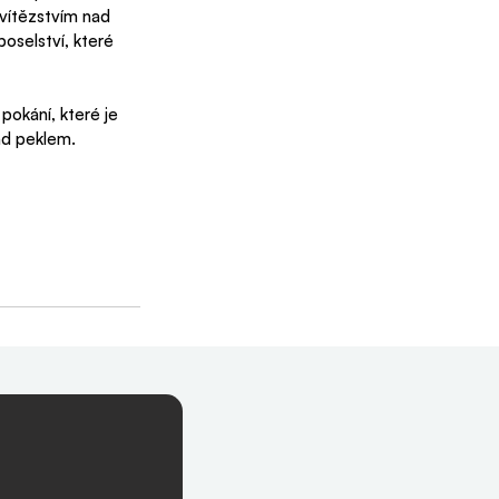
 vítězstvím nad 
poselství, které 
pokání, které je 
nad peklem.