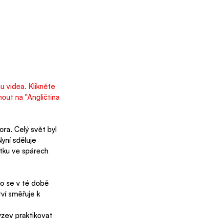
u videa. Klikněte 
out na "Angličtina 
ora. Celý svět byl 
yní sděluje 
atku ve spárech 
co se v té době 
tví směřuje k 
ýzev praktikovat 