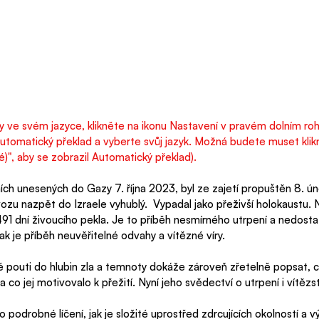
lky ve svém jazyce, klikněte na ikonu Nastavení v pravém dolním roh
utomatický překlad a vyberte svůj jazyk. Možná budete muset klikn
", aby se zobrazil Automatický překlad).
mích unesených do Gazy 7. října 2023, byl ze zajetí propuštěn 8. ún
vozu nazpět do Izraele vyhublý.  Vypadal jako přeživší holokaustu. N
 491 dní živoucího pekla. Je to příběh nesmírného utrpení a nedost
 je příběh neuvěřitelné odvahy a vítězné víry.
vé pouti do hlubin zla a temnoty dokáže zároveň zřetelně popsat, 
 a co jej motivovalo k přežití. Nyní jeho svědectví o utrpení i vítězs
drobné líčení, jak je složité uprostřed zdrcujících okolností a v