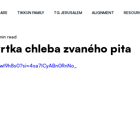
 ARE
TIKKUN FAMILY
TG JERUSALEM
ALIGNMENT
RESOUR
 min read
rtka chleba zvaného pita
Yywl9h8s0?si=4sa7ICyABn0RnNo_