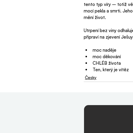
tento typ víry – totiž v
mocí pekla a smrti. Jeho 
mění život. 
Utrpení bez viny odhaluje
připraví na zjevení Ješuy
moc naděje
moc děkování
CHLÉB života
Ten, který je vítěz
Česky