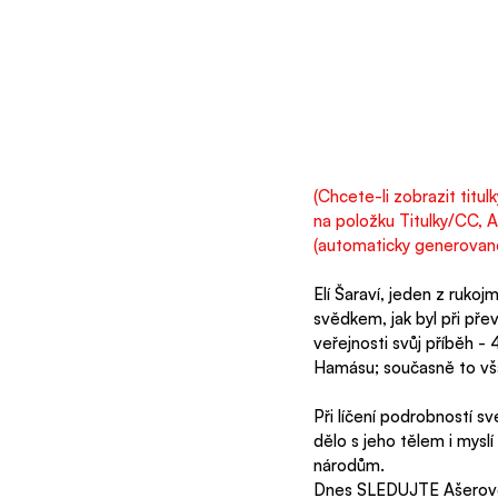
(Chcete-li zobrazit titu
na položku Titulky/CC, A
(automaticky generované)
Elí Šaraví, jeden z rukoj
svědkem, jak byl při pře
veřejnosti svůj příběh -
Hamásu; současně to však
Při líčení podrobností s
dělo s jeho tělem i myslí
národům.
Dnes SLEDUJTE Ašerovo po