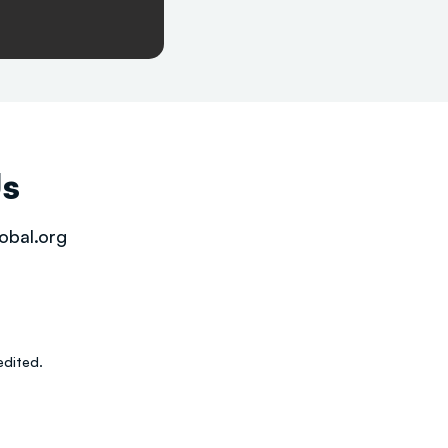
Us
obal.org
dited.