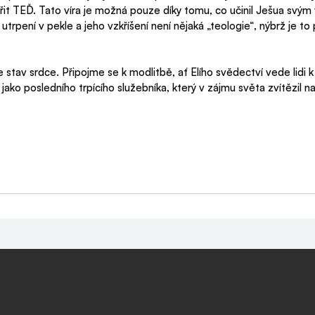
ěřit TEĎ. Tato víra je možná pouze díky tomu, co učinil Ješua svým
utrpení v pekle a jeho vzkříšení není nějaká „teologie“, nýbrž je to 
 stav srdce. Připojme se k modlitbě, ať Elího svědectví vede lidi k 
 jako posledního trpícího služebníka, který v zájmu světa zvítězil 