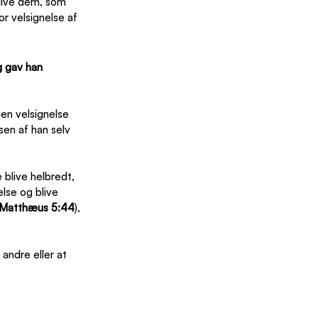
give dem, som 
 velsignelse af 
g gav han 
en velsignelse 
sen af han selv 
blive helbredt, 
else og blive 
Matthæus 5:44
), 
 andre eller at 