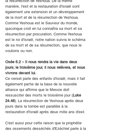
la résurrection de Yeshoua. De la même 
manière, l'exil et la restauration d'Israël sont 
également une extension et un développement 
de la mort et de la résurrection de Yeshoua. 
Comme Yeshoua est le Sauveur du monde, 
quiconque croit en lui connaîtra sa mort et sa 
résurrection par procuration. Comme Yeshoua 
est le roi d'Israël, notre nation suivra le schéma 
de sa mort et de sa résurrection, que nous le 
voulions ou non.
Osée 6.2 – Il nous rendra la vie dans deux 
jours; le troisième jour, il nous relèvera, et nous 
vivrons devant lui.
Ce verset parle des enfants d'Israël, mais il fait 
également partie de la base de la nouvelle 
alliance qui affirme que le Messie doit 
ressusciter des morts le troisième jour (
Luke 
24.46
). La résurrection de Yeshoua après deux 
jours dans la tombe est parallèle à la 
restauration d'Israël après deux mille ans d'exil.
C'est aussi pour cette raison que la prophétie 
des ossements desséchés d'Ezéchiel parle à la 