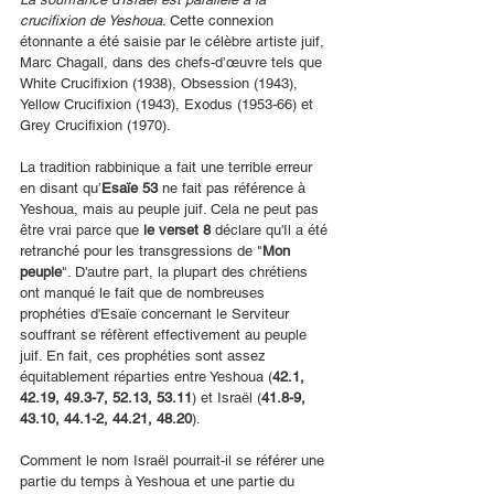
crucifixion de Yeshoua. 
Cette connexion 
étonnante a été saisie par le célèbre artiste juif, 
Marc Chagall, dans des chefs-d’œuvre tels que 
White Crucifixion (1938), Obsession (1943), 
Yellow Crucifixion (1943), Exodus (1953-66) et 
Grey Crucifixion (1970).
La tradition rabbinique a fait une terrible erreur 
en disant qu’
Esaïe 53
 ne fait pas référence à 
Yeshoua, mais au peuple juif. Cela ne peut pas 
être vrai parce que 
le verset 8
 déclare qu'Il a été 
retranché pour les transgressions de "
Mon 
peuple
". D'autre part, la plupart des chrétiens 
ont manqué le fait que de nombreuses 
prophéties d'Esaïe concernant le Serviteur 
souffrant se réfèrent effectivement au peuple 
juif. En fait, ces prophéties sont assez 
équitablement réparties entre Yeshoua (
42.1, 
42.19, 49.3-7, 52.13, 53.11
) et Israël (
41.8-9, 
43.10, 44.1-2, 44.21, 48.20
).
Comment le nom Israël pourrait-il se référer une 
partie du temps à Yeshoua et une partie du 