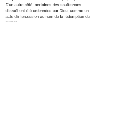
D'un autre côté, certaines des souffrances 
d'Israël ont été ordonnées par Dieu, comme un 
acte d'intercession au nom de la rédemption du 
monde.
Ici encore, la souffrance d'Israël est parallèle à 
la crucifixion. La mort expiatoire de Yeshoua 
n'offre pas seulement le salut à l'humanité, elle 
exige aussi la justice. Soit vous l'acceptez, soit 
vous le rejetez. À la fin des temps, Dieu placera 
Israël dans une position où il sera « crucifié » 
devant toutes les nations du monde. Chaque 
nation sera forcée de choisir.
Les nations du monde s'uniront pour attaquer 
Israël. Chaque nation se joindra à l'attaque, se 
positionnera pour la neutralité ou se tiendra aux 
côtés d'Israël. Ce sera l'occasion pour chaque 
nation de recevoir une grâce spéciale de Dieu 
ou d'être sévèrement jugée.
Comme la crucifixion est une ligne de 
démarcation pour chaque individu, la guerre des 