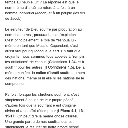
temps au peuple juif ? La réponse est que le 
nom même d'Israël se réfère à la fois à un 
homme individuel (Jacob) et à un peuple (les fils 
de Jacob).
Le serviteur de Dieu souffre par procuration au 
nom des autres ; procurant ainsi l'expiation. 
C'est principalement le rôle de Yeshoua lui-
même en tant que Messie. Cependant, c'est 
aussi vrai pour quiconque le sert. En tant que 
croyants, nous sommes tous appelés à "remplir 
les afflictions" de Yeshua (
Colossiens 1.24
) et à 
souffrir pour les autres (
II Corinthiens 1.5
). De la 
même manière, la nation d'Israël souffre au nom 
des nations, même si ni elle ni les nations ne le 
comprennent.
Parfois, lorsque les chrétiens souffrent, c'est 
simplement à cause de leur propre péché ; 
d'autres fois que la souffrance est d'origine 
divine et a un effet rédempteur (
I Pierre 4.1, 13, 
15-17
). On peut dire la même chose d'Israël. 
Une grande partie de nos souffrances est 
simplement le résultat de notre propre péché. 