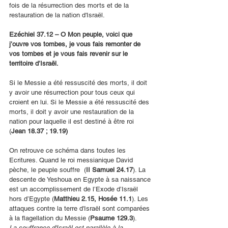
fois de la résurrection des morts et de la 
restauration de la nation d'Israël.
Ezéchiel 37.12 – O Mon peuple, voici que 
j’ouvre vos tombes, je vous fais remonter de 
vos tombes et je vous fais revenir sur le 
territoire d’Israël.
Si le Messie a été ressuscité des morts, il doit 
y avoir une résurrection pour tous ceux qui 
croient en lui. Si le Messie a été ressuscité des 
morts, il doit y avoir une restauration de la 
nation pour laquelle il est destiné à être roi 
(
Jean 18.37 ; 19.19)
On retrouve ce schéma dans toutes les 
Ecritures. Quand le roi messianique David 
pèche, le peuple souffre  (
II Samuel 24.17
). La 
descente de Yeshoua en Egypte à sa naissance 
est un accomplissement de l’Exode d’Israël 
hors d’Egypte (
Matthieu 2.15, Hosée 11.1
). Les 
attaques contre la terre d'Israël sont comparées 
à la flagellation du Messie (
Psaume 129.3
).
La souffrance d'Israël est parallèle à la 