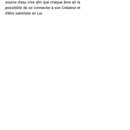
source d'eau vive afin que chaque âme ait la 
possibilité de se connecter à son Créateur et 
d'être satisfaite en Lui.
“Comme la biche brame  après les courants 
d’eau, ainsi mon âme soupire après toi, O Dieu.
Mon âme a soif de Dieu, du Dieu vivant
. Quand 
irai-je et paraîtrai-je devant Dieu?” (Psaume 42)
Français
Contact Us
Email:
info@tikkunglobal.org