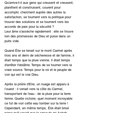
Qu'arrive-t-il aux gens qui creusent et creusent, 
planifient et construisent, courent pour 
accomplir, cherchent auprès des autres la 
satisfaction, se tournent vers la politique pour 
trouver des solutions et se tournent vers les 
accords de paix pour la sécurité ?
Leur âme s'assèche rapidement : elle se trouve 
loin des promesses de Dieu et puise dans un 
puits vide.
Quand Élie se tenait sur le mont Carmel après 
trois ans et demi de sécheresse et de famine, il 
était temps que la pluie vienne. Il était temps 
d'arrêter l'idolâtrie. Temps de se tourner vers la 
vraie source. Temps pour le roi et le peuple de 
voir qui est le vrai Dieu.
Après la prière d'Elie, un nuage est apparu à 
l’ouest : il venait vers la côte du Carmel, 
transportant de l'eau - de la pluie pour la terre 
ferme. Quelle victoire, quel moment incroyable 
ce fut de voir cette eau tomber sur la terre ! 
Cependant, en même temps, Élie était brisé 
parce qu'il voyait que le cœur du roi Achab 