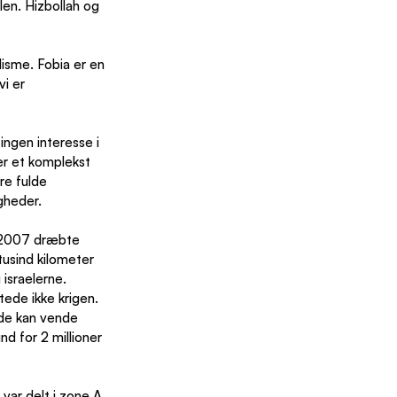
en. Hizbollah og 
isme. Fobia er en 
vi er 
ingen interesse i 
er et komplekst 
re fulde 
gheder.
I 2007 dræbte 
usind kilometer 
israelerne. 
tede ikke krigen. 
 de kan vende 
d for 2 millioner 
ar delt i zone A, 