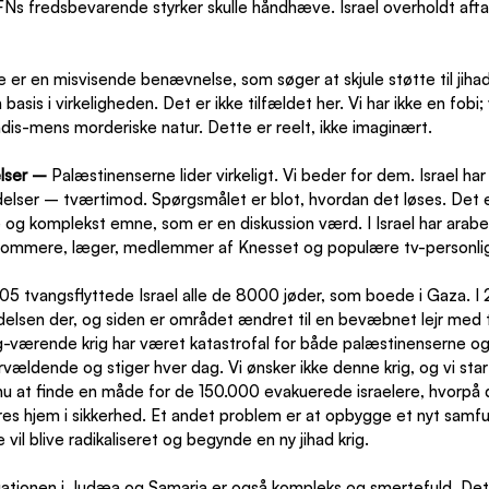
FNs fredsbevarende styrker skulle håndhæve. Israel overholdt aftal
 er en misvisende benævnelse, som søger at skjule støtte til jihad
asis i virkeligheden. Det er ikke tilfældet her. Vi har ikke en fobi; 
dis-mens morderiske natur. Dette er reelt, ikke imaginært.
lser – 
Palæstinenserne lider virkeligt. Vi beder for dem. Israel har 
delser – tværtimod. Spørgsmålet er blot, hvordan det løses. Det 
og komplekst emne, som er en diskussion værd. I Israel har arabe
 dommere, læger, medlemmer af Knesset og populære tv-personli
05 tvangsflyttede Israel alle de 8000 jøder, som boede i Gaza. 
lsen der, og siden er området ændret til en bevæbnet lejr med t
ng-værende krig har været katastrofal for både palæstinenserne og 
rvældende og stiger hver dag. Vi ønsker ikke denne krig, og vi star
nu at finde en måde for de 150.000 evakuerede israelere, hvorpå
deres hjem i sikkerhed. Et andet problem er at opbygge et nyt samfun
vil blive radikaliseret og begynde en ny jihad krig.
uationen i Judæa og Samaria er også kompleks og smertefuld. Det v