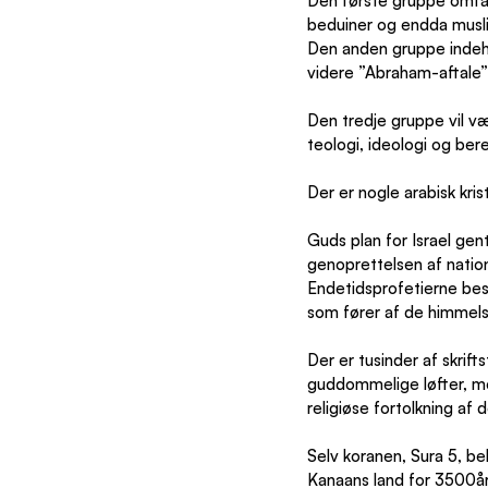
Den første gruppe omfatt
beduiner og endda musli
Den anden gruppe indeho
videre ”Abraham-aftale”
Den tredje gruppe vil væ
teologi, ideologi og bere
Der er nogle arabisk krist
Guds plan for Israel gent
genoprettelsen af natio
Endetidsprofetierne besk
som fører af de himmels
Der er tusinder af skrift
guddommelige løfter, me
religiøse fortolkning af 
Selv koranen, Sura 5, be
Kanaans land for 3500år