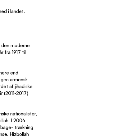
d i landet. 
af den moderne 
 fra 1917 til 
mere end 
nøgen armensk 
det af jihadiske 
år (2011-2017) 
ske nationalister, 
llah. I 2006 
lbage- trækning 
ænse. Hizbollah 