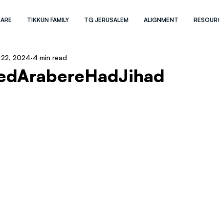
 ARE
TIKKUN FAMILY
TG JERUSALEM
ALIGNMENT
RESOUR
 22, 2024
4 min read
edArabereHadJihad