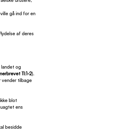
aelske drusere, 
lle gå ind for en 
flydelse af deres 
l landet og 
erbrevet 11:1-2
). 
 vender tilbage 
ikke blot 
 uagtet ens 
kal besidde 