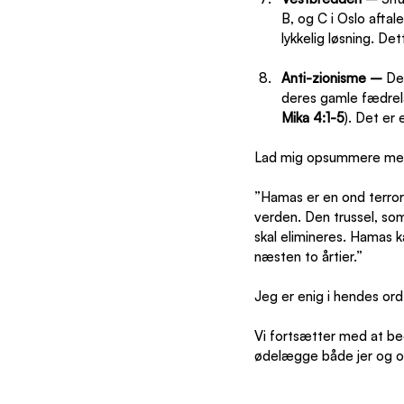
B, og C i Oslo aftal
lykkelig løsning. D
Anti-zionisme – 
De
deres gamle fædrela
Mika 4:1-5
). Det er
Lad mig opsummere med at
”Hamas er en ond terror
verden. Den trussel, so
skal elimineres. Hamas k
næsten to årtier.”
Jeg er enig i hendes ord
Vi fortsætter med at bed
ødelægge både jer og o