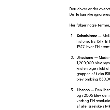
Derudover er der overvæ
Dette kan ikke ignoreres 
Her følger nogle termer,
Kolonialisme
 – Mell
historie, fra 1517 ti
1947, hvor FN stemt
Jihadisme – 
Modern
1,200,000 blev myrd
kristen pige i fuld 
grupper, af f.eks IS
blev omkring 850.00
Libanon – 
Den liban
og i 2005 blev den 
vedtog FN resolutio
af alle israelske sty