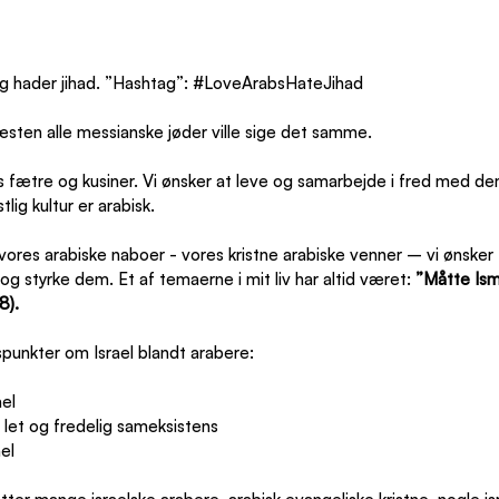
g hader jihad. ”Hashtag”: 
#LoveArabsHateJihad
æsten alle messianske jøder ville sige det samme.
s fætre og kusiner. Vi ønsker at leve og samarbejde i fred med d
lig kultur er arabisk.
 vores arabiske naboer - vores kristne arabiske venner – vi ønsker t
 styrke dem. Et af temaerne i mit liv har altid været: 
”Måtte Isma
8).
spunkter om Israel blandt arabere:
el
let og fredelig sameksistens
el