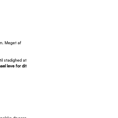
em. Meget af 
il stadighed at 
el leve for dit 