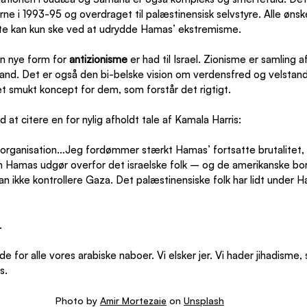
erne i 1993-95 og overdraget til palæstinensisk selvstyre. Alle ønsk
ette kan kun ske ved at udrydde Hamas’ ekstremisme.
n nye form for 
antizionisme
 er had til Israel. Zionisme er samling af
nd. Det er også den bi-belske vision om verdensfred og velstand
 et smukt koncept for dem, som forstår det rigtigt.
 citere en for nylig afholdt tale af Kamala Harris:
organisation…Jeg fordømmer stærkt Hamas’ fortsatte brutalitet,
m Hamas udgør overfor det israelske folk – og de amerikanske borg
an ikke kontrollere Gaza. Det palæstinensiske folk har lidt under Ha
.
e for alle vores arabiske naboer. Vi elsker jer. Vi hader jihadisme,
s.
Photo by 
Amir Mortezaie
 on 
Unsplash