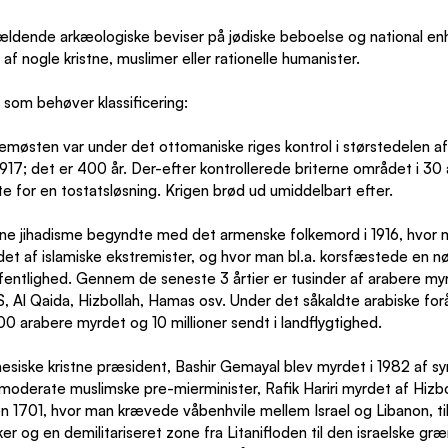
ldende arkæologiske beviser på jødiske beboelse og national enhe
af nogle kristne, muslimer eller rationelle humanister.
 som behøver klassificering:
emøsten var under det ottomaniske riges kontrol i størstedelen 
l 1917; det er 400 år. Der-efter kontrollerede briterne området i 30 år
e for en tostatsløsning. Krigen brød ud umiddelbart efter.
e jihadisme begyndte med det armenske folkemord i 1916, hvor 
et af islamiske ekstremister, og hvor man bl.a. korsfæstede en 
offentlighed. Gennem de seneste 3 årtier er tusinder af arabere myr
IS, Al Qaida, Hizbollah, Hamas osv. Under det såkaldte arabiske for
0 arabere myrdet og 10 millioner sendt i landflygtighed.
esiske kristne præsident, Bashir Gemayal blev myrdet i 1982 af syri
moderate muslimske pre-mierminister, Rafik Hariri myrdet af Hizbo
n 1701, hvor man krævede våbenhvile mellem Israel og Libanon, ti
rker og en demilitariseret zone fra Litanifloden til den israelske gr