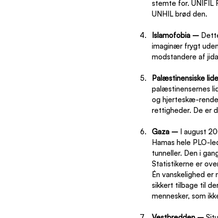
stemte for. UNIFIL 
UNHIL brød den.
Islamofobia – 
Dette
imaginær frygt uden b
modstandere af jida
Palæstinensiske lide
palæstinensernes li
og hjerteskæ-rende 
rettigheder. De er
Gaza – 
I august 20
Hamas hele PLO-lede
tunneller. Den i ga
Statistikerne er ove
Én vanskelighed er 
sikkert tilbage til 
mennesker, som ikke 
Vestbredden – 
Sit