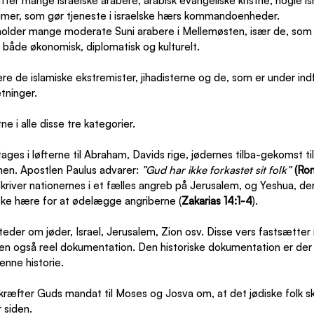
er mange israelske arabere, arabisk evangeliske kristne, nogle isr
mer, som gør tjeneste i israelske hærs kommandoenheder.  
lder mange moderate Suni arabere i Mellemøsten, især de, som vi
 både økonomisk, diplomatisk og kulturelt.
re de islamiske ekstremister, jihadisterne og de, som er under ind
tninger.
ne i alle disse tre kategorier.
ages i løfterne til Abraham, Davids rige, jødernes tilba-gekomst ti
nen. Apostlen Paulus advarer: 
”Gud har ikke forkastet sit folk” 
(Rom
river nationernes i et fælles angreb på Jerusalem, og Yeshua, der
ke hære for at ødelægge angriberne (
Zakarias 14:1-4
).
steder om jøder, Israel, Jerusalem, Zion osv. Disse vers fastsætter 
n også reel dokumentation. Den historiske dokumentation er der
denne historie.
kræfter Guds mandat til Moses og Josva om, at det jødiske folk s
 siden.