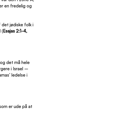
er en fredelig og 
 det jødiske folk i 
 (
Esajas 2:1-4, 
 og det må hele 
ere i Israel – 
mas’ ledelse i 
 som er ude på at 