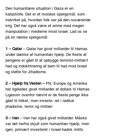
Den humanitære situation i Gaza er en 
katastrofe. Det er et moralsk spørgsmål, som 
indvirker på, hvordan folk ser på den nuværende 
krig. Det har også være et emne med megen 
manipulation i medierne imod Israel. Lad os se 
på en række spørgsmål:
1 – Qatar
 – Qatar har givet milliarder til Hamas 
under dække af humanitær hjælp. De fleste af 
pengene er gået til at opbygge terrorist-militært 
had og indoktrinering af børn til had mod Israel 
og støtte for Jihadisme.
2 – Hjælp fra Vesten – 
FN, Europa og Amerika 
har ligeledes givet milliarder af dollars til Hamas. 
Ligesom ovenfor nævnt er de fleste penge ikke 
gået til folket, men investe- ret i radikal 
jihadisme, terror og militær 
3 – Iran 
– Iran har også givet milliarder. Måske 
var det herfra skjult som humanitær hjælp, men 
igen, primært investeret i Israel-hadsk milits.