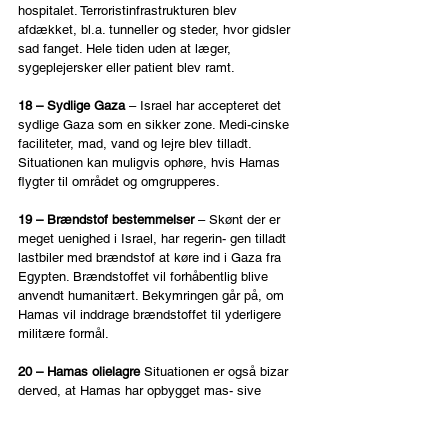
hospitalet. Terroristinfrastrukturen blev 
afdækket, bl.a. tunneller og steder, hvor gidsler 
sad fanget. Hele tiden uden at læger, 
sygeplejersker eller patient blev ramt.
18 – Sydlige Gaza 
– Israel har accepteret det 
sydlige Gaza som en sikker zone. Medi-cinske 
faciliteter, mad, vand og lejre blev tilladt. 
Situationen kan muligvis ophøre, hvis Hamas 
flygter til området og omgrupperes. 
19 – Brændstof bestemmelser 
– Skønt der er 
meget uenighed i Israel, har regerin- gen tilladt 
lastbiler med brændstof at køre ind i Gaza fra 
Egypten. Brændstoffet vil forhåbentlig blive 
anvendt humanitært. Bekymringen går på, om 
Hamas vil inddrage brændstoffet til yderligere 
militære formål.
20 – Hamas olielagre 
Situationen er også bizar 
derved, at Hamas har opbygget mas- sive 
brændstoflagre i deres tunnelsystemer. Intet 
bliver brugt til deres egen befolk-ning. Man 
risikerer således, at Israel levere brændstof til 