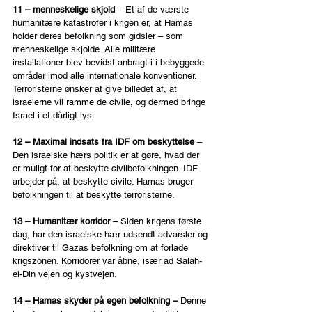
11 – menneskelige skjold 
– Et af de værste 
humanitære katastrofer i krigen er, at Hamas 
holder deres befolkning som gidsler – som 
menneskelige skjolde. Alle militære 
installationer blev bevidst anbragt i i bebyggede 
områder imod alle internationale konventioner. 
Terroristerne ønsker at give billedet af, at 
israelerne vil ramme de civile, og dermed bringe 
Israel i et dårligt lys.
12 – Maximal indsats fra IDF om beskyttelse 
– 
Den israelske hærs politik er at gøre, hvad der 
er muligt for at beskytte civilbefolkningen. IDF 
arbejder på, at beskytte civile. Hamas bruger 
befolkningen til at beskytte terroristerne.
13 – Humanitær korridor 
– Siden krigens første 
dag, har den israelske hær udsendt advarsler og 
direktiver til Gazas befolkning om at forlade 
krigszonen. Korridorer var åbne, især ad Salah-
el-Din vejen og kystvejen.
14 – Hamas skyder på egen befolkning – 
Denne 