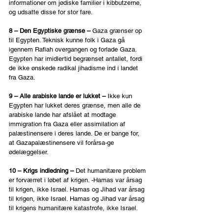
informationer om jødiske familier i kibbutzerne, 
og udsatte disse for stor fare.
8 – Den Egyptiske grænse – 
Gaza grænser op 
til Egypten. Teknisk kunne folk i Gaza gå 
igennem Rafiah overgangen og forlade Gaza. 
Egypten har imidlertid begrænset antallet, fordi 
de ikke ønskede radikal jihadisme ind i landet 
fra Gaza.
9 – Alle arabiske lande er lukket – 
Ikke kun 
Egypten har lukket deres grænse, men alle de 
arabiske lande har afslået at modtage 
immigration fra Gaza eller assimilation af 
palæstinensere i deres lande. De er bange for, 
at Gazapalæstinensere vil forårsa-ge 
ødelæggelser.
10 – Krigs indledning – 
Det humanitære problem 
er forværret i løbet af krigen. -Hamas var årsag 
til krigen, ikke Israel. Hamas og Jihad var årsag 
til krigen, ikke Israel. Hamas og Jihad var årsag 
til krigens humanitære katastrofe, ikke Israel.