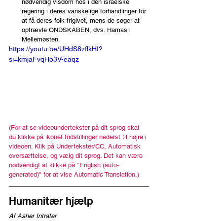
nødvendig visdom hos i den israelske 
regering i deres vanskelige forhandlinger for 
at få deres folk frigivet, mens de søger at 
optrævle ONDSKABEN, dvs. Hamas i 
Mellemøsten.
https://youtu.be/UHdS8zflkHI?
si=kmjaFvqHo3V-eaqz
(For at se videoundertekster på dit sprog skal 
du klikke på ikonet Indstillinger nederst til højre i 
videoen. Klik på Undertekster/CC, Automatisk 
oversættelse, og vælg dit sprog. Det kan være 
nødvendigt at klikke på "English (auto-
generated)" for at vise Automatic Translation.)
Humanitær hjælp
Af Asher Intrater