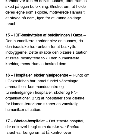
korridor var kun en delvis succes, fordi Hamas 
skød på egen befolkning. Ønsket om, at holde 
deres egne som skjolde, motiverede Hamas til 
at skyde på dem, igen for at kunne anklage 
Israel.
15 – IDF-beskyttelse af befolkningen i Gaza – 
Den humanitære korridor blev en succes, da 
den israelske hær ankom for at beskytte 
indbyggerne. Dette skabte den bizarre situation, 
at Israel beskyttede folk i den humanitære 
korridor, mens Hamas beskød dem.
16 – Hospitaler, skoler hjælpecentre 
– Rundt om 
i Gazastriben har Israel fundet våbenlagre, 
ammunition, kommandocentre og 
tunnelindgange i hospitaler, skoler og FN-
organisationer. Brug af hospitaler som dække 
for Hamas-terrorisme skaber en vanskelig 
humanitær situation.
17 – Shefaa-hospitalet 
– Det største hospital, 
der er blevet brugt som dække var Shefaa. 
Israel var længe om at få kontrol over 