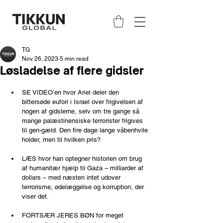
TG
Nov 26, 2023
5 min read
Løsladelse af flere gidsler
SE VIDEO’en hvor Ariel deler den 
bittersøde eufori i Israel over frigivelsen af 
nogen af gidslerne, selv om tre gange så 
mange palæstinensiske terrorister frigives 
til gen-gæld. Den fire dage lange våbenhvile 
holder, men til hvilken pris?
LÆS hvor han optegner historien om brug 
af humanitær hjælp til Gaza – milliarder af 
dollars – med næsten intet udover 
terrorisme, ødelæggelse og korruption, der 
viser det.
FORTSÆR JERES BØN for meget 