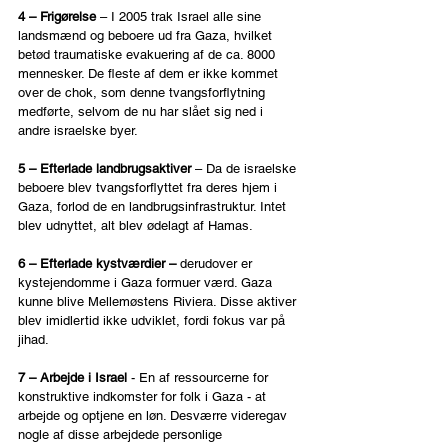
4 – Frigørelse
 – I 2005 trak Israel alle sine 
landsmænd og beboere ud fra Gaza, hvilket 
betød traumatiske evakuering af de ca. 8000 
mennesker. De fleste af dem er ikke kommet 
over de chok, som denne tvangsforflytning 
medførte, selvom de nu har slået sig ned i 
andre israelske byer.
5 – Efterlade landbrugsaktiver
 – Da de israelske 
beboere blev tvangsforflyttet fra deres hjem i 
Gaza, forlod de en landbrugsinfrastruktur. Intet 
blev udnyttet, alt blev ødelagt af Hamas.
6 – Efterlade kystværdier – 
derudover
er 
kystejendomme i Gaza formuer værd. Gaza 
kunne blive Mellemøstens Riviera. Disse aktiver 
blev imidlertid ikke udviklet, fordi fokus var på 
jihad.
7 – Arbejde i Israel
 - En af ressourcerne for 
konstruktive indkomster for folk i Gaza - at 
arbejde og optjene en løn. Desværre videregav 
nogle af disse arbejdede personlige 