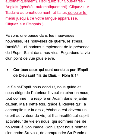
automatiquement). Recliquez sur Sous-titres - 
Anglais (générés automatiquement). Cliquez sur 
Traduire automatiquement, et faites
 dérouler le 
menu
 jusqu’à ce votre langue apparaisse. 
Cliquez sur Français.)
Faisons une pause dans les mauvaises 
nouvelles, les nouvelles de guerre, le stress, 
l'anxiété... et parlons simplement de la présence 
de l'Esprit Saint dans nos vies. Regardons la vie 
d'un point de vue plus élevé.
Car tous ceux qui sont conduits par l'Esprit 
de Dieu sont fils de Dieu. ~ Rom 8:14
Le Saint-Esprit nous conduit, nous guide et 
nous dirige de l'intérieur. Il veut respirer en nous, 
tout comme Il a respiré en Adam dans le jardin 
d'Eden. Mais cette fois, grâce à l'œuvre qu'Il a 
accomplie sur la croix, Yéchoua est devenu un 
esprit activateur de vie, et Il a insufflé cet esprit 
activateur de vie en nous, qui sommes nés de 
nouveau à Son image. Son Esprit nous permet 
d'entendre Sa voix, de comprendre Sa Parole et 