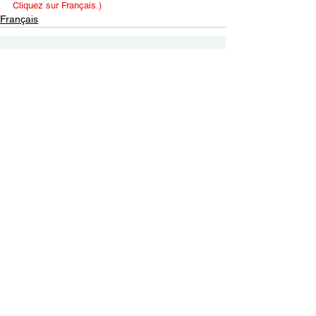
Cliquez sur Français.)
Français
Contact Us
Email:
info@tikkunglobal.org
Member