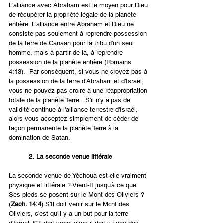
L'alliance avec Abraham est le moyen pour Dieu 
de récupérer la propriété légale de la planète 
entière. L'alliance entre Abraham et Dieu ne 
consiste pas seulement à reprendre possession 
de la terre de Canaan pour la tribu d'un seul 
homme, mais à partir de là, à reprendre 
possession de la planète entière (Romains 
4:13).  Par conséquent, si vous ne croyez pas à 
la possession de la terre d'Abraham et d'Israël, 
vous ne pouvez pas croire à une réappropriation 
totale de la planète Terre.  S'il n'y a pas de 
validité continue à l'alliance terrestre d'Israël, 
alors vous acceptez simplement de céder de 
façon permanente la planète Terre à la 
domination de Satan.
2. La seconde venue littérale
La seconde venue de Yéchoua est-elle vraiment 
physique et littérale ? Vient-II jusqu'à ce que 
Ses pieds se posent sur le Mont des Oliviers ? 
(
Zach. 14:4
) S'Il doit venir sur le Mont des 
Oliviers, c'est qu'il y a un but pour la terre 
d'Israël. S'Il doit venir, alors il doit y avoir des 