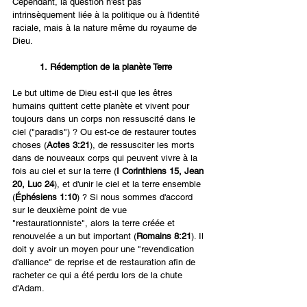
Cependant, la question n'est pas 
intrinsèquement liée à la politique ou à l'identité 
raciale, mais à la nature même du royaume de 
Dieu.
1. Rédemption de la planète Terre
Le but ultime de Dieu est-il que les êtres 
humains quittent cette planète et vivent pour 
toujours dans un corps non ressuscité dans le 
ciel ("paradis") ? Ou est-ce de restaurer toutes 
choses (
Actes 3:21
), de ressusciter les morts 
dans de nouveaux corps qui peuvent vivre à la 
fois au ciel et sur la terre (
I Corinthiens 15, Jean 
20, Luc 24
), et d'unir le ciel et la terre ensemble 
(
Éphésiens 1:10
) ? Si nous sommes d'accord 
sur le deuxième point de vue 
"restaurationniste", alors la terre créée et 
renouvelée a un but important (
Romains 8:21
). Il 
doit y avoir un moyen pour une "revendication 
d'alliance" de reprise et de restauration afin de 
racheter ce qui a été perdu lors de la chute 
d'Adam.