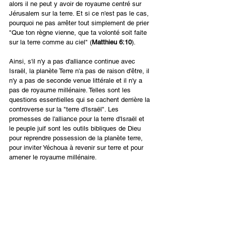
alors il ne peut y avoir de royaume centré sur 
Jérusalem sur la terre. Et si ce n'est pas le cas, 
pourquoi ne pas arrêter tout simplement de prier 
"Que ton règne vienne, que ta volonté soit faite 
sur la terre comme au ciel" (
Matthieu 6:10
).
Ainsi, s'il n'y a pas d'alliance continue avec 
Israël, la planète Terre n'a pas de raison d'être, il 
n'y a pas de seconde venue littérale et il n'y a 
pas de royaume millénaire. Telles sont les 
questions essentielles qui se cachent derrière la 
controverse sur la "terre d'Israël". Les 
promesses de l'alliance pour la terre d'Israël et 
le peuple juif sont les outils bibliques de Dieu 
pour reprendre possession de la planète terre, 
pour inviter Yéchoua à revenir sur terre et pour 
amener le royaume millénaire.
Guerre spirituelle
Une dernière réflexion : pourquoi les chrétiens 
devraient-ils être déconcertés par cette question 
? Il semble que le Jihad islamique, les Nations 
Unies et la gauche radicale ne soient pas 