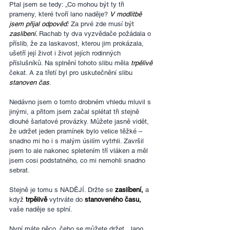
Ptal jsem se tedy: „Co mohou být ty tři 
prameny, které tvoří lano naděje? 
V modlitbě 
jsem přijal odpověď:
 Za prvé zde musí být 
zaslíbení. 
Rachab ty dva vyzvědače požádala o 
příslib, že za laskavost, kterou jim prokázala, 
ušetří její život i život jejích rodinných 
příslušníků. Na splnění tohoto slibu měla 
trpělivě
čekat. A za třetí byl pro uskutečnění slibu 
stanoven čas
.
Nedávno jsem o tomto drobném vhledu mluvil s 
jinými, a přitom jsem začal splétat tři stejně 
dlouhé šarlatové provázky. Můžete jasně vidět, 
že udržet jeden pramínek bylo velice těžké – 
snadno mi ho i s malým úsilím vytrhli. Završil 
jsem to ale nakonec spletením tří vláken a měl 
jsem cosi podstatného, co mi nemohli snadno 
sebrat.
Stejně je tomu s NADĚJÍ. Držte se 
zaslíbení,
 a 
když 
trpělivě
 vytrváte do 
stanoveného času, 
vaše naděje se splní.
Nyní máte něco, čeho se můžete držet…lano 