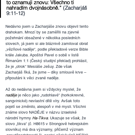
to oznamuji znovu: Všechno ti 
nahradím dvojnásobně.”
 (Zacharjáš 
9:11-12)
Nedávno jsem u Zacharjáše znovu objevil tento 
drahokam. Mnozí by se zaměřili na zjevné 
požehnání obsažené v několika posledních 
slovech, já jsem si ale bláznivě zamiloval obrat 
„vězňové naděje“, podle překladové verze Bible 
krále Jakuba. Apoštol Pavel o sobě v listě 
Římanům 1:1 (Český studijní překlad) prohlásil, 
že je „otrok“ Mesiáše Ješuy. Zde však 
Zacharjáš říká, že jsme – díky smlouvě krve – 
připoutáni k věci zvané naděje.
Až do nedávna jsem si vždycky myslel, že 
naděje
 je něco jako „rudohlavé“ (horkokrevné, 
sangvinické) nevlastní dítě víry. Avšak toto 
pojetí se změnilo, alespoň v mé mysli. Všichni 
známe slovo NADĚJE v názvu izraelské 
národní hymny 
Ha-Tikva
. Ukazuje se vša
k, 
že 
slovo „tikva“ (č. H8615 v Strongově hebrejském 
slovníku) má dva významy, přičemž význam 