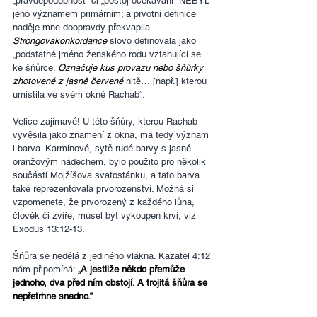
„pravděpodobnost“ či „postoj očekávání“ NEBYL 
jeho významem primárním; a prvotní definice 
naděje mne doopravdy překvapila. 
Strongovakonkordance
 slovo definovala jako 
„podstatné jméno ženského rodu vztahující se 
ke šňůrce. 
Označuje kus provazu nebo šňůrky 
zhotovené z jasně červené 
nitě… [např.] kterou 
umístila ve svém okně Rachab“.
Velice zajímavé! U této šňůry, kterou Rachab 
vyvěsila jako znamení z okna, má tedy význam 
i barva. Karmínové, sytě rudé barvy s jasně 
oranžovým nádechem, bylo použito pro několik 
součástí Mojžíšova svatostánku, a tato barva 
také reprezentovala prvorozenství. Možná si 
vzpomenete, že prvorozený z každého lůna, 
člověk či zvíře, musel být vykoupen krví, viz 
Exodus 13:12-13.
Šňůra se nedělá z jediného vlákna. Kazatel 4:12 
nám připomíná: 
„A jestliže někdo přemůže 
jednoho, dva před ním obstojí. A trojitá šňůra se 
nepřetrhne snadno.”