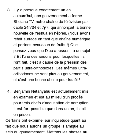
Il y a presque exactement un an 
aujourd'hui, son gouvernement a fermé 
Shelanu TV, notre chaîne de télévision par 
câble 24h/24 et 7j/7, qui annonçait la bonne 
nouvelle de Yeshua en hébreu. (Nous avons 
refait surface en tant que chaîne numérique 
et portons beaucoup de fruits !) Que 
pensez-vous que Dieu a ressenti à ce sujet 
? Et l'une des raisons pour lesquelles ils 
l'ont fait, c'est à cause de la pression des 
partis ultra-orthodoxes. Ces mêmes ultra-
orthodoxes ne sont plus au gouvernement, 
et c'est une bonne chose pour Israël ! 
Benjamin Netanyahu est actuellement mis 
en examen et est au milieu d'un procès 
pour trois chefs d'accusation de corruption. 
Il est fort possible que dans un an, il soit 
en prison. 
Certains ont exprimé leur inquiétude quant au 
fait que nous aurons un groupe islamique au 
sein du gouvernement. Mettons les choses au 