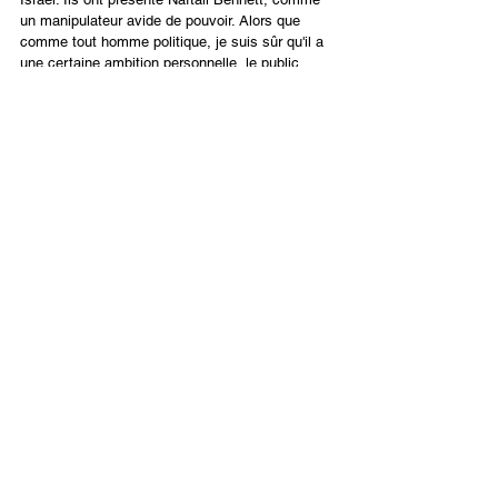
un manipulateur avide de pouvoir. Alors que 
comme tout homme politique, je suis sûr qu'il a 
une certaine ambition personnelle, le public 
israélien ne le voit pas de cette façon. 
Je dirai ceci – Bennett a fait quelque chose à la 
fin de son discours que je n'ai jamais entendu 
Benjamin Netanyahu faire – il a prié ! 
«Maintenant, quelques heures avant d'accepter 
cette responsabilité, je prie Dieu de m'accorder 
la sagesse et la compréhension pour diriger 
l'État d'Israël.
« Père Céleste, Rocher et Rédempteur d’Israël, 
bénis l’État d’Israël, premier fleurissement de 
notre rédemption, garde-le dans Ton abondante 
bonté, étends sur lui l’abri de Ta paix. Envoie Ta 
lumière et Ta vérité à ses dirigeants, ministres 
et conseillers, et honore-les de Tes bons 
conseils. Fortifie les mains de ceux qui gardent 
notre terre sainte, accorde-leur la délivrance et 
pare-les de la victoire. Donne la paix dans le 