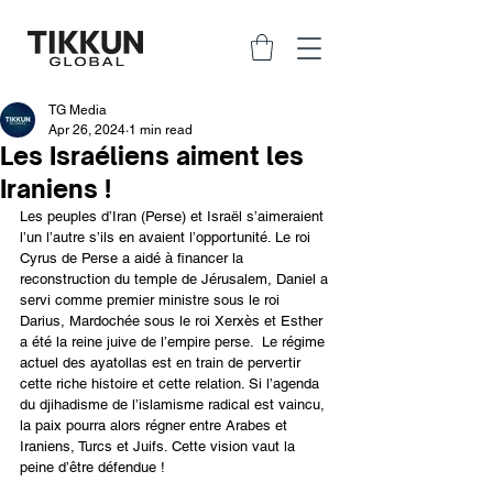
TG Media
Apr 26, 2024
1 min read
Les Israéliens aiment les
Iraniens !
Les peuples d’Iran (Perse) et Israël s’aimeraient 
l’un l’autre s’ils en avaient l’opportunité. Le roi 
Cyrus de Perse a aidé à financer la 
reconstruction du temple de Jérusalem, Daniel a 
servi comme premier ministre sous le roi 
Darius, Mardochée sous le roi Xerxès et Esther 
a été la reine juive de l’empire perse.  Le régime 
actuel des ayatollas est en train de pervertir 
cette riche histoire et cette relation. Si l’agenda 
du djihadisme de l’islamisme radical est vaincu, 
la paix pourra alors régner entre Arabes et 
Iraniens, Turcs et Juifs. Cette vision vaut la 
peine d’être défendue !