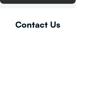
Contact Us
Email:
info@tikkunglobal.org
Member
Accredited.