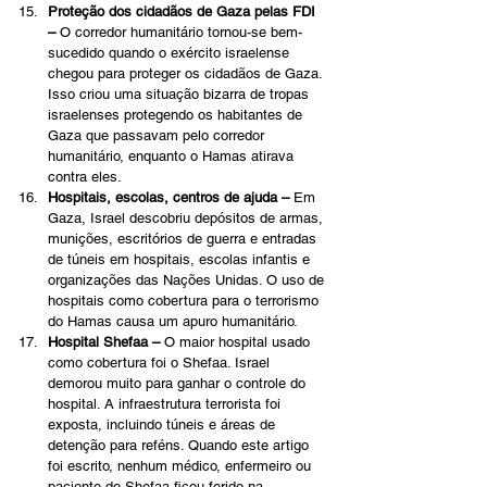
Proteção dos cidadãos de Gaza pelas FDI 
–
 O corredor humanitário tornou-se bem-
sucedido quando o exército israelense 
chegou para proteger os cidadãos de Gaza. 
Isso criou uma situação bizarra de tropas 
israelenses protegendo os habitantes de 
Gaza que passavam pelo corredor 
humanitário, enquanto o Hamas atirava 
contra eles.
Hospitais, escolas, centros de ajuda –
 Em 
Gaza, Israel descobriu depósitos de armas, 
munições, escritórios de guerra e entradas 
de túneis em hospitais, escolas infantis e 
organizações das Nações Unidas. O uso de 
hospitais como cobertura para o terrorismo 
do Hamas causa um apuro humanitário. 
Hospital Shefaa – 
O maior hospital usado 
como cobertura foi o Shefaa. Israel 
demorou muito para ganhar o controle do 
hospital. A infraestrutura terrorista foi 
exposta, incluindo túneis e áreas de 
detenção para reféns. Quando este artigo 
foi escrito, nenhum médico, enfermeiro ou 
paciente do Shefaa ficou ferido na 