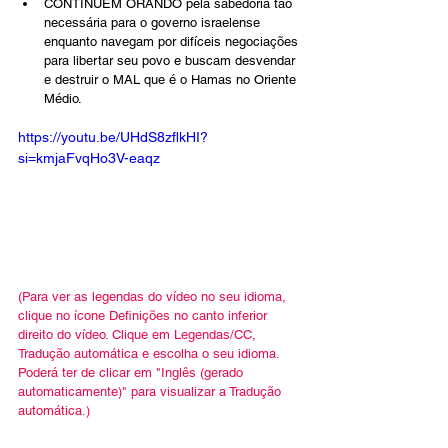
CONTINUEM ORANDO pela sabedoria tão 
necessária para o governo israelense 
enquanto navegam por difíceis negociações 
para libertar seu povo e buscam desvendar 
e destruir o MAL que é o Hamas no Oriente 
Médio.
https://youtu.be/UHdS8zflkHI?
si=kmjaFvqHo3V-eaqz
(Para ver as legendas do vídeo no seu idioma, 
clique no ícone Definições no canto inferior 
direito do vídeo. Clique em Legendas/CC, 
Tradução automática e escolha o seu idioma. 
Poderá ter de clicar em "Inglês (gerado 
automaticamente)" para visualizar a Tradução 
automática.)