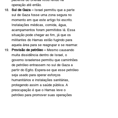
operação até então.
Sul de Gaza –
 Israel permitiu que a parte 
sul de Gaza fosse uma zona segura no 
momento em que este artigo foi escrito. 
Instalações médicas, comida, água, 
acampamentos foram permitidos lá. Essa 
situação pode chegar ao fim, já que os 
militantes do Hamas estão fugindo para 
aquela área para se reagrupar e se rearmar.
Provisão de petróleo – 
Mesmo causando 
muita dissidência dentro de Israel, o 
governo israelense permitiu que caminhões 
de petróleo entrassem no sul de Gaza a 
partir do Egito. Espera-se que esse petróleo 
seja usado para operar esforços 
humanitários e instalações sanitárias, 
protegendo assim a saúde pública. A 
preocupação é que o Hamas leve o 
petróleo para promover suas operações 
militares. 
Estoque de petróleo do Hamas -
 Esta 
situação também é bizarra, pois o Hamas 
armazenou enormes quantidades de 