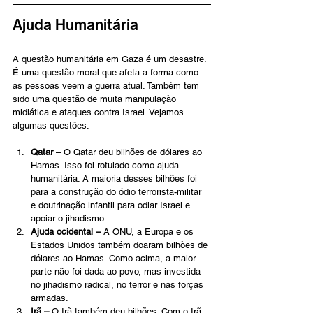
Ajuda Humanitária
A questão humanitária em Gaza é um desastre. 
É uma questão moral que afeta a forma como 
as pessoas veem a guerra atual. Também tem 
sido uma questão de muita manipulação 
midiática e ataques contra Israel. Vejamos 
algumas questões: 
Qatar – 
O Qatar deu bilhões de dólares ao 
Hamas. Isso foi rotulado como ajuda 
humanitária. A maioria desses bilhões foi 
para a construção do ódio terrorista-militar 
e doutrinação infantil para odiar Israel e 
apoiar o jihadismo. 
Ajuda ocidental –
 A ONU, a Europa e os 
Estados Unidos também doaram bilhões de 
dólares ao Hamas. Como acima, a maior 
parte não foi dada ao povo, mas investida 
no jihadismo radical, no terror e nas forças 
armadas.
Irã –
 O Irã também deu bilhões. Com o Irã, 