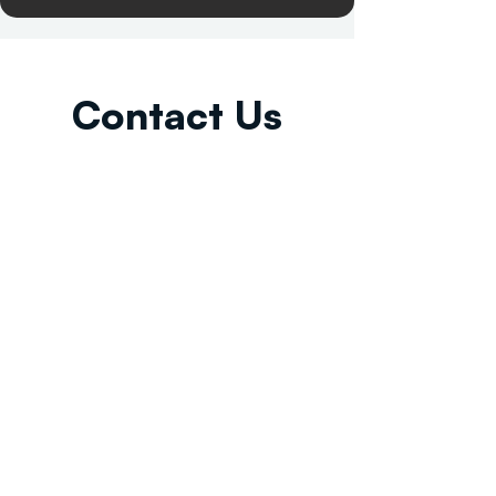
Contact Us
Email:
info@tikkunglobal.org
Member
Accredited.