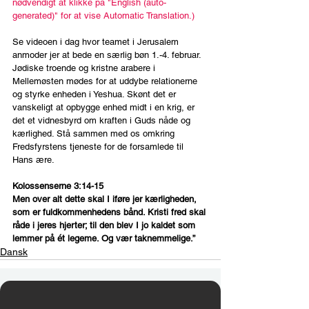
nødvendigt at klikke på "English (auto-
generated)" for at vise Automatic Translation.)
Se videoen i dag hvor teamet i Jerusalem 
anmoder jer at bede en særlig bøn 1.-4. februar. 
Jødiske troende og kristne arabere i 
Mellemøsten mødes for at uddybe relationerne 
og styrke enheden i Yeshua. Skønt det er 
vanskeligt at opbygge enhed midt i en krig, er 
det et vidnesbyrd om kraften i Guds nåde og 
kærlighed. Stå sammen med os omkring 
Fredsfyrstens tjeneste for de forsamlede til 
Hans ære.
Kolossenserne 3:14-15
Men over alt dette skal I iføre jer kærligheden, 
som er fuldkommenhedens bånd. Kristi fred skal 
råde i jeres hjerter; til den blev I jo kaldet som 
lemmer på ét legeme. Og vær taknemmelige.”
Dansk