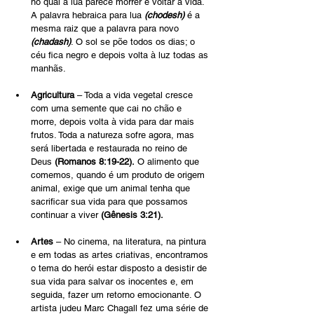
no qual a lua parece morrer e voltar à vida. 
A palavra hebraica para lua 
(chodesh)
 é a 
mesma raiz que a palavra para novo 
(chadash)
. O sol se põe todos os dias; o 
céu fica negro e depois volta à luz todas as 
manhãs.
Agricultura
 – Toda a vida vegetal cresce 
com uma semente que cai no chão e 
morre, depois volta à vida para dar mais 
frutos. Toda a natureza sofre agora, mas 
será libertada e restaurada no reino de 
Deus 
(Romanos 8:19-22).
 O alimento que 
comemos, quando é um produto de origem 
animal, exige que um animal tenha que 
sacrificar sua vida para que possamos 
continuar a viver 
(Gênesis 3:21).
Artes
 – No cinema, na literatura, na pintura 
e em todas as artes criativas, encontramos 
o tema do herói estar disposto a desistir de 
sua vida para salvar os inocentes e, em 
seguida, fazer um retorno emocionante. O 
artista judeu Marc Chagall fez uma série de 