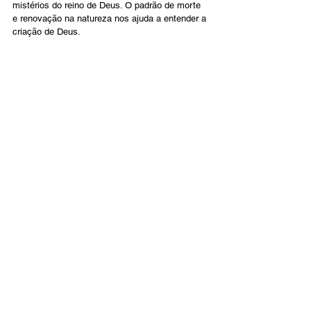
mistérios do reino de Deus. O padrão de morte 
e renovação na natureza nos ajuda a entender a 
criação de Deus.
Muitos dos heróis da Escritura passaram por 
experiências de morte e ressurreição. Isaque foi 
amarrado em um altar e virtualmente oferecido 
como sacrifício por seu pai. José foi 
simbolicamente morto por seus irmãos, jogado 
em um poço e masmorra, e finalmente subiu 
para governar a nação. Sansão passou por uma 
experiência de crucificação. Daniel foi atirado 
para a cova dos leões e voltou a levantar-se na 
manhã seguinte. Jonas praticamente morreu na 
barriga do peixe e depois voltou à vida.
A morte e a ressurreição são um tema 
consistente em toda a Lei, nos Profetas e na 
Nova Aliança, e nos ajudam a entender o plano 
das Escrituras do início ao fim.
Português