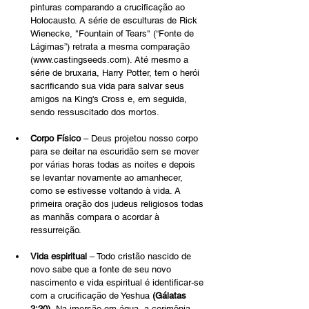
pinturas comparando a crucificação ao 
Holocausto. A série de esculturas de Rick 
Wienecke, "Fountain of Tears" (“Fonte de 
Lágimas”) retrata a mesma comparação 
(
www.castingseeds.com
). Até mesmo a 
série de bruxaria, Harry Potter, tem o herói 
sacrificando sua vida para salvar seus 
amigos na King's Cross e, em seguida, 
sendo ressuscitado dos mortos.
Corpo Físico
 – Deus projetou nosso corpo 
para se deitar na escuridão sem se mover 
por várias horas todas as noites e depois 
se levantar novamente ao amanhecer, 
como se estivesse voltando à vida. A 
primeira oração dos judeus religiosos todas 
as manhãs compara o acordar à 
ressurreição.
Vida espiritual
 – Todo cristão nascido de 
novo sabe que a fonte de seu novo 
nascimento e vida espiritual é identificar-se 
com a crucificação de Yeshua 
(Gálatas 
2:20).
 Na imersão em água, a cerimônia 