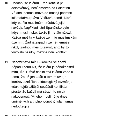
Poddání se islámu – ten konflikt je 
celosvětový, není omezen na Palestinu. 
Všichni nemuslimové se musejí podrobit 
islámskému právu. Veškerá země, která 
kdy patřila muslimům, zůstává jejich 
navždy. Například jižní Španělsko bylo 
kdysi muslimské, takže jim stále náleží. 
Každá mešita v každé zemi je muslimským 
územím. Žádná západní země nemůže 
nikdy žádnou mešitu zavřít, aniž by to 
vyvolalo násilný mezinárodní konflikt.
Náboženství míru – kdokoli se snaží 
Západu namluvit, že islám je náboženství 
míru, lže. Právě násilnictví islámu vede k 
tomu, že už jen začít o tom mluvit je 
kontroverzní. Tento ideologický rozměr je 
však nejdůležitější součástí konfliktu i 
přesto, že každý má strach to nějak 
nakousnout. (Mnoho muslimů je dnes 
umírněných a ti plnohodnotný islamismus 
nedodržují.)