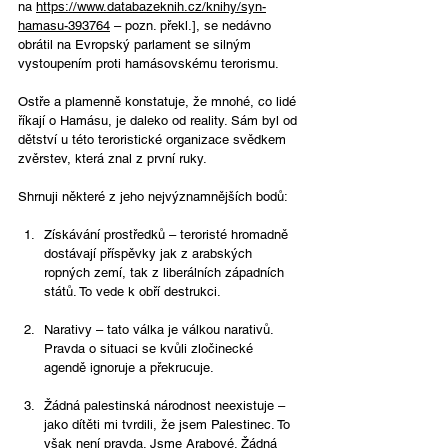
na 
https://www.databazeknih.cz/knihy/syn-
hamasu-393764
 – pozn. překl.], se nedávno 
obrátil na Evropský parlament se silným 
vystoupením proti hamásovskému terorismu.
Ostře a plamenně konstatuje, že mnohé, co lidé 
říkají o Hamásu, je daleko od reality. Sám byl od 
dětství u této teroristické organizace svědkem 
zvěrstev, která znal z první ruky.
Shrnuji některé z jeho nejvýznamnějších bodů:
Získávání prostředků – teroristé hromadně 
dostávají příspěvky jak z arabských 
ropných zemí, tak z liberálních západních 
států. To vede k obří destrukci.
Narativy – tato válka je válkou narativů. 
Pravda o situaci se kvůli zločinecké 
agendě ignoruje a překrucuje.
Žádná palestinská národnost neexistuje – 
jako dítěti mi tvrdili, že jsem Palestinec. To 
však není pravda. Jsme Arabové. Žádná 