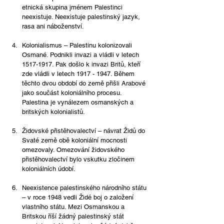
etnická skupina jménem Palestinci 
neexistuje. Neexistuje palestinský jazyk, 
rasa ani náboženství.
Kolonialismus – Palestinu kolonizovali 
Osmané. Podnikli invazi a vládli v letech 
1517-1917. Pak došlo k invazi Britů, kteří 
zde vládli v letech 1917 - 1947. Během 
těchto dvou období do země přišli Arabové 
jako součást koloniálního procesu. 
Palestina je vynálezem osmanských a 
britských kolonialistů.
Židovské přistěhovalectví – návrat Židů do 
Svaté země obě koloniální mocnosti 
omezovaly. Omezování židovského 
přistěhovalectví bylo vskutku zločinem 
koloniálních údobí.
Neexistence palestinského národního státu 
– v roce 1948 vedli Židé boj o založení 
vlastního státu. Mezi Osmanskou a 
Britskou říší žádný palestinský stát 