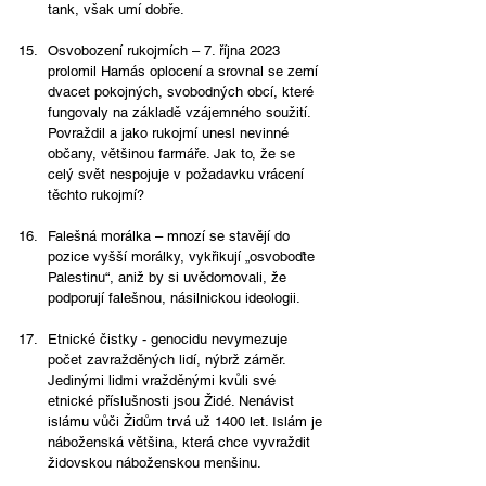
tank, však umí dobře. 
Osvobození rukojmích – 7. října 2023 
prolomil Hamás oplocení a srovnal se zemí 
dvacet pokojných, svobodných obcí, které 
fungovaly na základě vzájemného soužití. 
Povraždil a jako rukojmí unesl nevinné 
občany, většinou farmáře. Jak to, že se 
celý svět nespojuje v požadavku vrácení 
těchto rukojmí?
Falešná morálka – mnozí se stavějí do 
pozice vyšší morálky, vykřikují „osvoboďte 
Palestinu“, aniž by si uvědomovali, že 
podporují falešnou, násilnickou ideologii. 
Etnické čistky - genocidu nevymezuje 
počet zavražděných lidí, nýbrž záměr. 
Jedinými lidmi vražděnými kvůli své 
etnické příslušnosti jsou Židé. Nenávist 
islámu vůči Židům trvá už 1400 let. Islám je 
náboženská většina, která chce vyvraždit 
židovskou náboženskou menšinu.