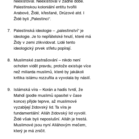
neexistoval. Neexistoval v žádné době. 
Palestinskou koloniální entitu tvořili 
Arabové, Židé, křesťané, Drúzové atd. I 
Židé byli „Palestinci“. 
Palestinská ideologie – „palestinství“ je 
ideologie. Je to nepřátelské hnutí, které má 
Židy v zemi zlikvidovat. Lidé tento 
ideologický prvek střetu popírají.
Muslimské zastrašování – nikdo není 
ochoten vidět pravdu, protože existuje více 
než miliarda muslimů, které by jakákoli 
kritika islámu rozzuřila a vyvolala by násilí. 
Islámská víra – Korán a hadís tvrdí, že 
Mahdí (podle muslimů spasitel v čase 
konce) přijde teprve, až muslimové 
vyzabíjejí židovský lid. Ta víra je 
fundamentální: Alláh židovský lid vyvolil. 
Židé však byli neposlušní. Alláh je trestá. 
Muslimové jsou nyní Alláhovým mečem, 
který je má zničit.