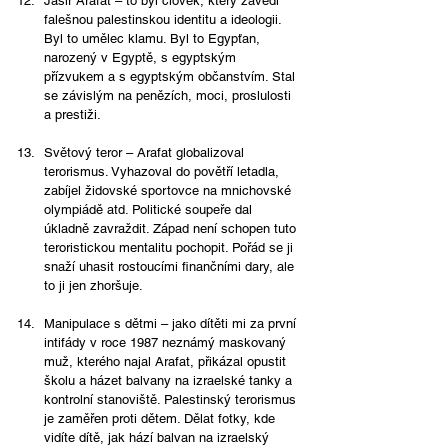
Jásir Arafat – to byl člověk, který zavedl 
falešnou palestinskou identitu a ideologii. 
Byl to umělec klamu. Byl to Egypťan, 
narozený v Egyptě, s egyptským 
přízvukem a s egyptským občanstvím. Stal 
se závislým na penězích, moci, proslulosti 
a prestiži. 
Světový teror – Arafat globalizoval 
terorismus. Vyhazoval do povětří letadla, 
zabíjel židovské sportovce na mnichovské 
olympiádě atd. Politické soupeře dal 
úkladně zavraždit. Západ není schopen tuto 
teroristickou mentalitu pochopit. Pořád se ji 
snaží uhasit rostoucími finančními dary, ale 
to ji jen zhoršuje.
Manipulace s dětmi – jako dítěti mi za první 
intifády v roce 1987 neznámý maskovaný 
muž, kterého najal Arafat, přikázal opustit 
školu a házet balvany na izraelské tanky a 
kontrolní stanoviště. Palestinský terorismus 
je zaměřen proti dětem. Dělat fotky, kde 
vidíte dítě, jak hází balvan na izraelský 