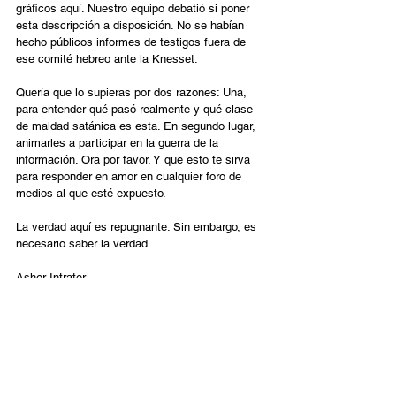
gráficos aquí. Nuestro equipo debatió si poner 
esta descripción a disposición. No se habían 
hecho públicos informes de testigos fuera de 
ese comité hebreo ante la Knesset.
Quería que lo supieras por dos razones: Una, 
para entender qué pasó realmente y qué clase 
de maldad satánica es esta. En segundo lugar, 
animarles a participar en la guerra de la 
información. Ora por favor. Y que esto te sirva 
para responder en amor en cualquier foro de 
medios al que esté expuesto.
La verdad aquí es repugnante. Sin embargo, es 
necesario saber la verdad.
Asher Intrater
Descargo de responsabilidad: el artículo 
COMPLETO contiene contenido 
extremadamente gráfico y está destinado SOLO 
PARA ADULTOS. NO lo lea a menos que esté 
convencido de que es lo correcto a lo que debe 
estar expuesto en este momento.