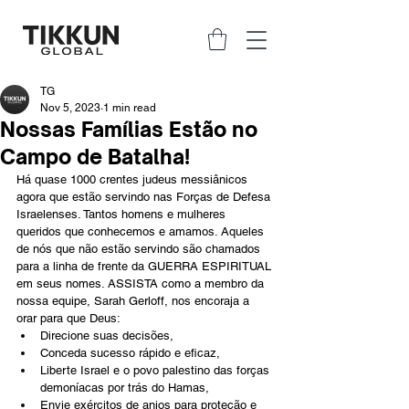
TG
Nov 5, 2023
1 min read
Nossas Famílias Estão no
Campo de Batalha!
Há quase 1000 crentes judeus messiânicos 
agora que estão servindo nas Forças de Defesa 
Israelenses. Tantos homens e mulheres 
queridos que conhecemos e amamos. Aqueles 
de nós que não estão servindo são chamados 
para a linha de frente da GUERRA ESPIRITUAL 
em seus nomes. ASSISTA como a membro da 
nossa equipe, Sarah Gerloff, nos encoraja a 
orar para que Deus:
Direcione suas decisões,
Conceda sucesso rápido e eficaz,
Liberte Israel e o povo palestino das forças 
demoníacas por trás do Hamas,
Envie exércitos de anjos para proteção e 