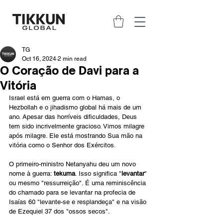
TG
Oct 16, 2024
2 min read
O Coração de Davi para a
Vitória
Israel está em guerra com o Hamas, o 
Hezbollah e o jihadismo global há mais de um 
ano. Apesar das horríveis dificuldades, Deus 
tem sido incrivelmente gracioso. Vimos milagre 
após milagre. Ele está mostrando Sua mão na 
vitória como o Senhor dos Exércitos.
O primeiro-ministro Netanyahu deu um novo 
nome à guerra: 
tekuma
. Isso significa "
levantar
" 
ou mesmo "ressurreição". É uma reminiscência 
do chamado para se levantar na profecia de 
Isaías 60 "levante-se e resplandeça" e na visão 
de Ezequiel 37 dos "ossos secos".