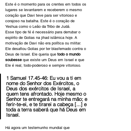
Este é o momento para os crentes em todos os 
lugares se levantarem e receberem o mesmo 
coração que Davi teve para ser vitorioso e 
corajoso na batalha. Este é o coração de 
Yeshua como o Leão da Tribo de Judá.
Esse tipo de fé é necessário para derrubar o 
espírito de Golias na jihad islâmica hoje. A 
motivação de Davi não era política ou militar. 
Ele desafiou Golias por ter blasfemado contra o 
Deus de Israel. Ele queria que 
todo o mundo 
soubesse
 que existe um Deus em Israel e que 
Ele é real, todo-poderoso e sempre vitorioso.
1 Samuel 17.45-46: Eu vou a ti em 
nome do Senhor dos Exércitos, o 
Deus dos exércitos de Israel, a 
quem tens afrontado. Hoje mesmo o 
Senhor te entregará na minha mão; e 
ferir-te-ei, e te tirarei a cabeça [...] e 
toda a terra saberá que há Deus em 
Israel.
Há agora um testemunho mundial que 