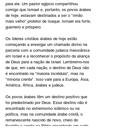
para ele. Um pastor egípcio compartilhou 
comigo que Ismael e, portanto, os povos árabes 
de hoje, estavam destinados a ser o "irmão 
mais velho" protetor de Isaque. Ismael era forte, 
guerreiro e próspero.
Os líderes cristãos árabes de hoje estão 
começando a enxergar um chamado divino na 
parceria com a comunidade judaica messiânica 
em Israel e a reconhecer o propósito da aliança 
de Deus para a nação de Israel. Lembremo-nos 
de que, em cada nação, o destino de Deus não 
é encontrado na "maioria incrédula", mas na 
"minoria crente". Isso vale para a Europa, Ásia, 
América, África, árabes e judeus.
Os povos árabes têm um destino positivo que 
foi predestinado por Deus. Esse destino não é 
encontrado no extremismo islâmico ou na 
política, mas na comunidade árabe cristã; o 
remanescente nascido de novo, cheio do 
Espírito e crente na Bíblia encontrado em cada 
nação. Estamos em aliança com eles através 