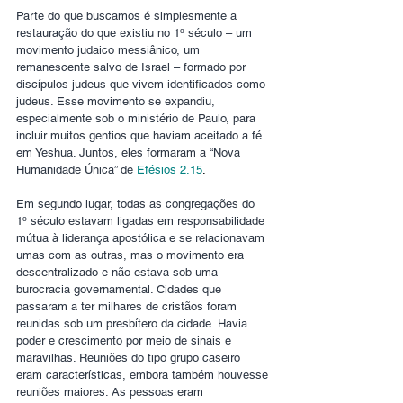
Parte do que buscamos é simplesmente a 
restauração do que existiu no 1º século – um 
movimento judaico messiânico, um 
remanescente salvo de Israel – formado por 
discípulos judeus que vivem identificados como 
judeus. Esse movimento se expandiu, 
especialmente sob o ministério de Paulo, para 
incluir muitos gentios que haviam aceitado a fé 
em Yeshua. Juntos, eles formaram a “Nova 
Humanidade Única” de 
Efésios 2.15
.
Em segundo lugar, todas as congregações do 
1º século estavam ligadas em responsabilidade 
mútua à liderança apostólica e se relacionavam 
umas com as outras, mas o movimento era 
descentralizado e não estava sob uma 
burocracia governamental. Cidades que 
passaram a ter milhares de cristãos foram 
reunidas sob um presbítero da cidade. Havia 
poder e crescimento por meio de sinais e 
maravilhas. Reuniões do tipo grupo caseiro 
eram características, embora também houvesse 
reuniões maiores. As pessoas eram 