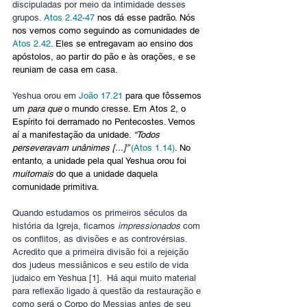
discipuladas por meio da intimidade desses 
grupos. 
Atos 2.42-47
 nos dá esse padrão. Nós 
nos vemos como seguindo as comunidades de 
Atos 2.42
. Eles se entregavam ao ensino dos 
apóstolos, ao partir do pão e às orações, e se 
reuniam de casa em casa.
Yeshua orou em 
João 17.21
 para que fôssemos 
um 
para que
 o mundo cresse. Em Atos 2, o 
Espírito foi derramado no Pentecostes. Vemos 
aí a manifestação da unidade. 
“Todos 
perseveravam unânimes [...]” 
(Atos 1.14)
. No 
entanto, a unidade pela qual Yeshua orou foi 
muitomais
 do que a unidade daquela 
comunidade primitiva.
Quando estudamos os primeiros séculos da 
história da Igreja, ficamos 
impressionados
 com 
os conflitos, as divisões e as controvérsias. 
Acredito que a primeira divisão foi a rejeição 
dos judeus messiânicos e seu estilo de vida 
judaico em Yeshua [1].  Há aqui muito material 
para reflexão ligado à questão da restauração e 
como será o Corpo do Messias antes de seu 