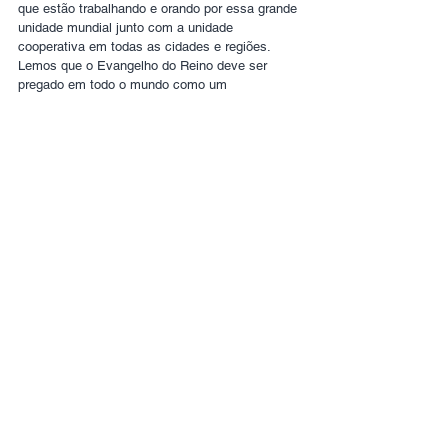
que estão trabalhando e orando por essa grande 
unidade mundial junto com a unidade 
cooperativa em todas as cidades e regiões. 
Lemos que o Evangelho do Reino deve ser 
pregado em todo o mundo como um 
testemunho (interpreto isso como um 
testemunho totalmente adequado à 
demonstração do Seu poder); e então virá o fim 
desta Era 
(Mateus 24.14, 15)
. Também nos é 
dito que os gentios provocarão ciúmes em 
Israel, levando à sua plena aceitação e vida 
dentre os mortos 
(Rm 11.14,15)
. Isso é MAIS 
DO QUE uma restauração do que existia no 1º 
século.
Joel 2 indica que outro grande derramamento do 
Espírito ocorrerá antes do “grande e terrível dia” 
do juízo do Senhor. Isso é 
mundial, em toda a 
carne
, e 
além
 de uma restauração de qualquer 
coisa que já aconteceu, embora haja grandes 
prenúncios ao longo da história.
Finalmente, em 
Efésios 4.11-13
 lemos que os 
vários dons de liderança que Deus proverá 