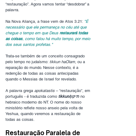
“restauração”. Agora vamos tentar “desdobrar” a 
palavra.
Na Nova Aliança, a frase vem de Atos 3.21: 
"É 
necessário que ele permaneça no céu até que 
chegue o tempo em que Deus 
restaurará todas 
as coisas
, como falou há muito tempo, por meio 
dos seus santos profetas
.
"
Trata-se também de um conceito consagrado 
pelo tempo no judaísmo: 
tikkun haOlam
, ou a 
reparação do mundo. Nesse contexto, é a 
redenção de todas as coisas antecipadas 
quando o Messias de Israel for revelado.
A palavra grega 
apokatastis
 – “restauração”, em 
português - é traduzida como 
tikkun/תיקון
 no 
hebraico moderno do NT. O nome do nosso 
ministério reflete nosso anseio pela volta de 
Yeshua, quando veremos a restauração de 
todas as coisas.
Restauração Paralela de 