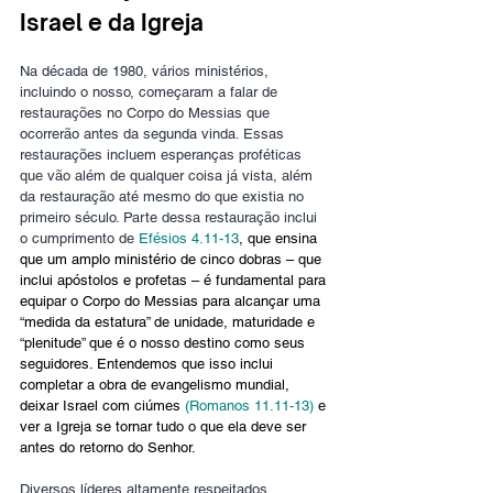
Israel e da Igreja
Na década de 1980, vários ministérios, 
incluindo o nosso, começaram a falar de 
restaurações no Corpo do Messias que 
ocorrerão antes da segunda vinda. Essas 
restaurações incluem esperanças proféticas 
que vão além de qualquer coisa já vista, além 
da restauração até mesmo do que existia no 
primeiro século. Parte dessa restauração inclui 
o cumprimento de 
Efésios 4.11-13
, que ensina 
que um amplo ministério de cinco dobras – que 
inclui apóstolos e profetas – é fundamental para 
equipar o Corpo do Messias para alcançar uma 
“medida da estatura” de unidade, maturidade e 
“plenitude” que é o nosso destino como seus 
seguidores. Entendemos que isso inclui 
completar a obra de evangelismo mundial, 
deixar Israel com ciúmes 
(Romanos 11.11-13)
 e 
ver a Igreja se tornar tudo o que ela deve ser 
antes do retorno do Senhor.
Diversos líderes altamente respeitados 