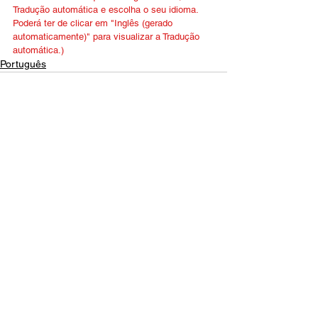
Tradução automática e escolha o seu idioma. 
Poderá ter de clicar em "Inglês (gerado 
automaticamente)" para visualizar a Tradução 
automática.)
Português
Contact Us
Email:
info@tikkunglobal.org