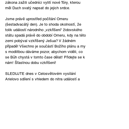
zákona zažili učedníci vylití nové Tóry, kterou 
měl Duch svatý napsat do jejich srdce.  
Jsme právě uprostřed počítání Omeru 
(šestadvacátý den). Je to shoda okolností, že 
tolik událostí národního „vzkříšení“ židovského 
státu spadá právě do období Omeru, kdy na této 
zemi pobýval vzkříšený Ješua? V žádném 
případě! Všechno je součástí Božího plánu a my 
s modlitbou dáváme pozor, abychom viděli, co 
se Bůh chystá v tomto čase dělat! Přidejte se k 
nám! Šťastnou dobu vzkříšení!
SLEDUJTE dnes v Celosvětovém vysílání 
Arielovo sdílení s vhledem do nitra událostí a 
jeho povzbuzení, abychom byli bdělí při 
očekávání toho, co má ještě přijít.
Česky