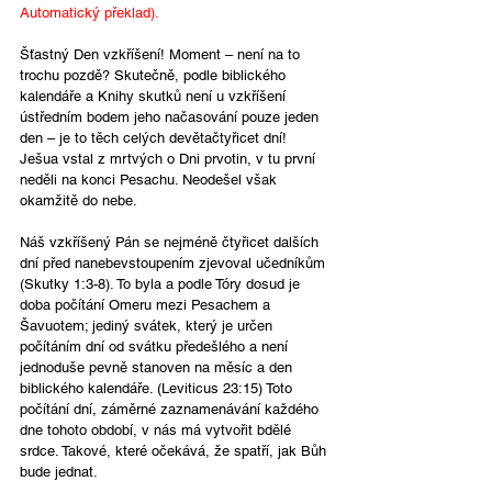
Automatický překlad).
Šťastný Den vzkříšení! Moment – není na to 
trochu pozdě? Skutečně, podle biblického 
kalendáře a Knihy skutků není u vzkříšení 
ústředním bodem jeho načasování pouze jeden 
den – je to těch celých devětačtyřicet dní! 
Ješua vstal z mrtvých o Dni prvotin, v tu první 
neděli na konci Pesachu. Neodešel však 
okamžitě do nebe.
Náš vzkříšený Pán se nejméně čtyřicet dalších 
dní před nanebevstoupením zjevoval učedníkům 
(Skutky 1:3-8). To byla a podle Tóry dosud je 
doba počítání Omeru mezi Pesachem a 
Šavuotem; jediný svátek, který je určen 
počítáním dní od svátku předešlého a není 
jednoduše pevně stanoven na měsíc a den 
biblického kalendáře. (Leviticus 23:15) Toto 
počítání dní, záměrné zaznamenávání každého 
dne tohoto období, v nás má vytvořit bdělé 
srdce. Takové, které očekává, že spatří, jak Bůh 
bude jednat.