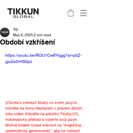
TG
May 9, 2025
2 min read
Období vzkříšení
https://youtu.be/ROU1Cw8Yqgg?si=pbZ-
jgu2e2rHS0pz
(Chcete-li zobrazit titulky ve svém jazyce, 
klikněte na ikonu Nastavení v pravém dolním 
rohu videa. Klikněte na položku Titulky/CC, 
Automatický překlad a vyberte svůj jazyk. 
Možná budete muset kliknout na "Angličtina 
(automaticky generované)", aby se zobrazil 