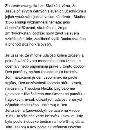
Ze zpráv evangelia i ze Skutků 1 víme, že 
Ješua při svých četných zjeveních učedníkům a 
jejich vyučování jednal velice záměrně.  Skutky 
1:3-5 shrnují významnější témata: jeho 
utrpení/ukřižování, skutečnost, že po 
zmrtvýchvstání obdržel nový život ve svém 
vzkříšeném těle, zaslíbené vylití Ducha svatého 
a příchod Božího království.
Je úžasné, že mnohé události kolem zrození a 
pokračování života moderního státu Izrael se 
odehrály nebo připomínají právě v tomto období: 
Den památky na šoa (holocaust) a hrdinství, 
Jom ha-zikaron je den vzpomínek na padlé 
vojáky, Den nezávislosti (obroda státu Izrael), 
narozeniny Theodora Herzla, Lag ba-omer 
(„slavnost“ třiatřicátého dne Omeru na památku 
tragických, avšak důležitých událostí v raných 
dějinách rabínského judaismu) a Den 
Jeruzaléma (znovudobytí Jeruzaléma v roce 
1967). To vše nás vede ke svátku Šavuot, kdy 
byla podle židovské tradice na hoře Sinaj dána 
Tóra (zákon) a kdy podle skutečnosti Nového 