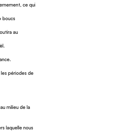
vernement, ce qui 
» boucs 
utira au 
ël.
sance.
 les périodes de 
au milieu de la 
ers laquelle nous 