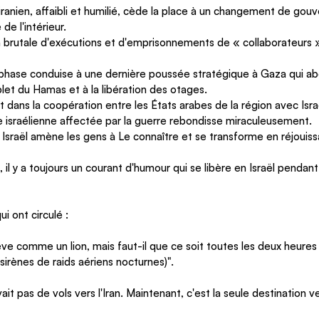
iranien, affaibli et humilié, cède la place à un changement de gou
de l'intérieur.
 brutale d'exécutions et d'emprisonnements de « collaborateurs 
 phase conduise à une dernière poussée stratégique à Gaza qui abo
t du Hamas et à la libération des otages.
dans la coopération entre les États arabes de la région avec Isra
 israélienne affectée par la guerre rebondisse miraculeusement.
n Israël amène les gens à Le connaître et se transforme en réjouis
 il y a toujours un courant d'humour qui se libère en Israël pendant
i ont circulé :
ève comme un lion, mais faut-il que ce soit toutes les deux heures 
sirènes de raids aériens nocturnes)".
vait pas de vols vers l'Iran. Maintenant, c'est la seule destination v