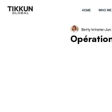
HOME
WHO WE
Betty Intrater
Jun
Opération