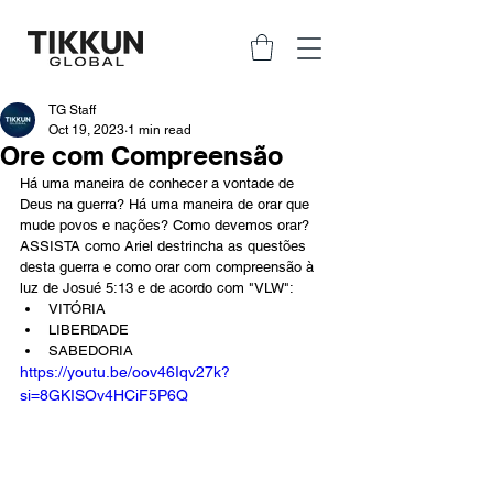
TG Staff
Oct 19, 2023
1 min read
Ore com Compreensão
Há uma maneira de conhecer a vontade de 
Deus na guerra? Há uma maneira de orar que 
mude povos e nações? Como devemos orar? 
ASSISTA como Ariel destrincha as questões 
desta guerra e como orar com compreensão à 
luz de Josué 5:13 e de acordo com "VLW":
VITÓRIA
LIBERDADE
SABEDORIA
https://youtu.be/oov46Iqv27k?
si=8GKISOv4HCiF5P6Q