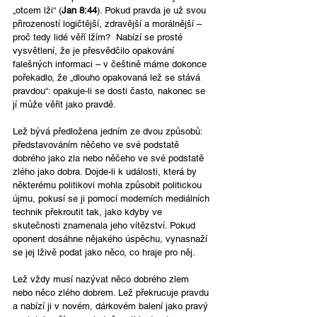
„otcem lži“ (
Jan 8:44
). Pokud pravda je už svou 
přirozeností logičtější, zdravější a morálnější – 
proč tedy lidé věří lžím?  Nabízí se prosté 
vysvětlení, že je přesvědčilo opakování 
falešných informaci – v češtině máme dokonce 
pořekadlo, že „dlouho opakovaná lež se stává 
pravdou“: opakuje-li se dosti často, nakonec se 
jí může věřit jako pravdě.
Lež bývá předložena jedním ze dvou způsobů: 
představováním něčeho ve své podstatě 
dobrého jako zla nebo něčeho ve své podstatě 
zlého jako dobra. Dojde-li k události, která by 
některému politikovi mohla způsobit politickou 
újmu, pokusí se ji pomocí moderních mediálních 
technik překroutit tak, jako kdyby ve 
skutečnosti znamenala jeho vítězství. Pokud 
oponent dosáhne nějakého úspěchu, vynasnaží 
se jej lživě podat jako něco, co hraje pro něj.
Lež vždy musí nazývat něco dobrého zlem 
nebo něco zlého dobrem. Lež překrucuje pravdu 
a nabízí ji v novém, dárkovém balení jako pravý 