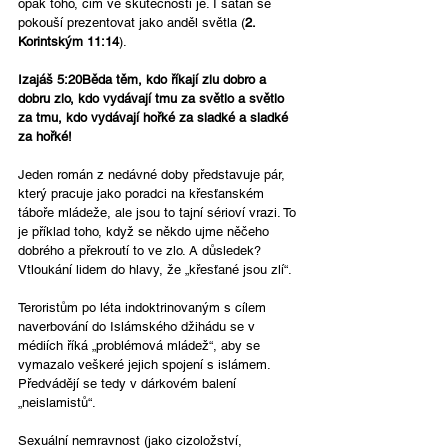
opak toho, čím ve skutečnosti je. I satan se 
pokouší prezentovat jako anděl světla (
2. 
Korintským 11:14
).
Izajáš 5:20Běda těm, kdo říkají zlu dobro a 
dobru zlo, kdo vydávají tmu za světlo a světlo 
za tmu, kdo vydávají hořké za sladké a sladké 
za hořké!
Jeden román z nedávné doby představuje pár, 
který pracuje jako poradci na křesťanském 
táboře mládeže, ale jsou to tajní sérioví vrazi. To 
je příklad toho, když se někdo ujme něčeho 
dobrého a překroutí to ve zlo. A důsledek? 
Vtloukání lidem do hlavy, že „křesťané jsou zlí“.
Teroristům po léta indoktrinovaným s cílem 
naverbování do Islámského džihádu se v 
médiích říká „problémová mládež“, aby se 
vymazalo veškeré jejich spojení s islámem. 
Předvádějí se tedy v dárkovém balení 
„neislamistů“. 
Sexuální nemravnost (jako cizoložství, 