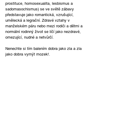
prostituce, homosexualita, lesbismus a 
sadomasochismus) se ve světě zábavy 
představuje jako romantická, vzrušující, 
umělecká a legrační. Zdravé vztahy v 
manželském páru nebo mezi rodiči a dětmi a 
normální rodinný život se líčí jako nezdravé, 
omezující, nudné a netvůrčí.
Nenechte si tím balením dobra jako zla a zla 
jako dobra vymýt mozek!.
Česky
Contact Us
Email:
info@tikkunglobal.org