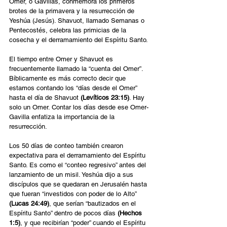
Omer, o Gavillas, conmemora los primeros 
brotes de la primavera y la resurrección de 
Yeshúa (Jesús). Shavuot, llamado Semanas o 
Pentecostés, celebra las primicias de la 
cosecha y el derramamiento del Espíritu Santo.
El tiempo entre Omer y Shavuot es 
frecuentemente llamado la “cuenta del Omer”. 
Bíblicamente es más correcto decir que 
estamos contando los “días desde el Omer” 
hasta el día de Shavuot 
(Levíticos 23:15)
. Hay 
solo un Omer. Contar los días desde ese Omer-
Gavilla enfatiza la importancia de la 
resurrección.
Los 50 días de conteo también crearon 
expectativa para el derramamiento del Espíritu 
Santo. Es como el “conteo regresivo” antes del 
lanzamiento de un misil. Yeshúa dijo a sus 
discípulos que se quedaran en Jerusalén hasta 
que fueran “investidos con poder de lo Alto” 
(Lucas 24:49)
, que serían “bautizados en el 
Espíritu Santo” dentro de pocos días 
(Hechos 
1:5)
, y que recibirían “poder” cuando el Espíritu 