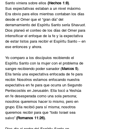
Santo viniera sobre ellos 
(Hechos 1:8)
.
Sus expectativas estaban a un nivel máximo. 
Era obvio para ellos mientras contaban los días 
desde el Omer que el “gran día” del 
derramamiento del Espíritu Santo sería Shavuot. 
Dios planeó el conteo de los días del Omer para 
intensificar el enfoque de la fe y la expectativa 
de estar listos para recibir el Espíritu Santo – en 
ese entonces y ahora.
Yo comparo a los discípulos recibiendo el 
Espíritu Santo con la mujer con el problema de 
sangre recibiendo poder sanador (
Marcos 5
). 
Ella tenía una expectativa enfocada de fe para 
recibir. Nosotros estamos enfocando nuestra 
expectativa en fe para que ocurra un Segundo 
Pentecostés en Jerusalén. Ella tocó a Yeshúa 
en fe desesperada como una sola persona; 
nosotros queremos hacer lo mismo, pero en 
grupo. Ella recibió para sí misma; nosotros 
queremos recibir para que “todo Israel sea 
salvo” 
(Romanos 11:26).
Dios dio el poder del Espíritu Santo en 