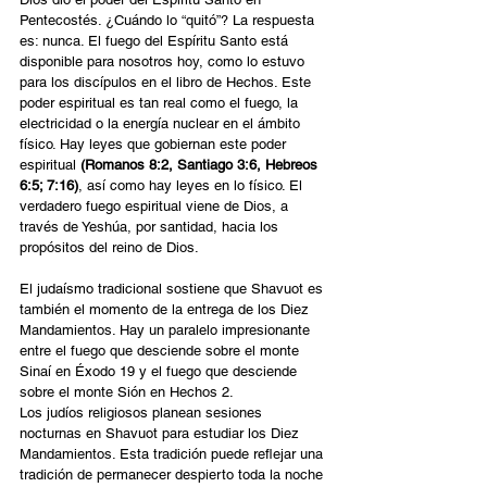
Pentecostés. ¿Cuándo lo “quitó”? La respuesta 
es: nunca. El fuego del Espíritu Santo está 
disponible para nosotros hoy, como lo estuvo 
para los discípulos en el libro de Hechos. Este 
poder espiritual es tan real como el fuego, la 
electricidad o la energía nuclear en el ámbito 
físico. Hay leyes que gobiernan este poder 
espiritual 
(Romanos 8:2, Santiago 3:6, Hebreos 
6:5; 7:16)
, así como hay leyes en lo físico. El 
verdadero fuego espiritual viene de Dios, a 
través de Yeshúa, por santidad, hacia los 
propósitos del reino de Dios.
El judaísmo tradicional sostiene que Shavuot es 
también el momento de la entrega de los Diez 
Mandamientos. Hay un paralelo impresionante 
entre el fuego que desciende sobre el monte 
Sinaí en Éxodo 19 y el fuego que desciende 
sobre el monte Sión en Hechos 2.
Los judíos religiosos planean sesiones 
nocturnas en Shavuot para estudiar los Diez 
Mandamientos. Esta tradición puede reflejar una 
tradición de permanecer despierto toda la noche 