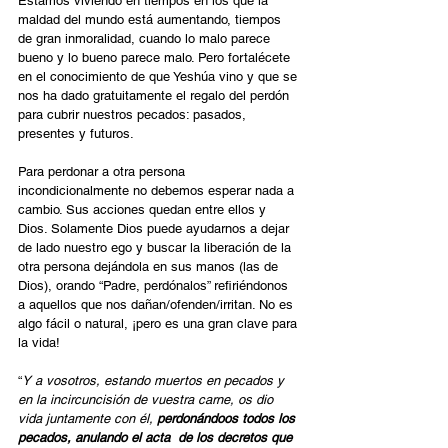
Estamos viviendo en tiempos en los que la 
maldad del mundo está aumentando, tiempos 
de gran inmoralidad, cuando lo malo parece 
bueno y lo bueno parece malo. Pero fortalécete 
en el conocimiento de que Yeshúa vino y que se 
nos ha dado gratuitamente el regalo del perdón 
para cubrir nuestros pecados: pasados, 
presentes y futuros.
Para perdonar a otra persona 
incondicionalmente no debemos esperar nada a 
cambio. Sus acciones quedan entre ellos y 
Dios. Solamente Dios puede ayudarnos a dejar 
de lado nuestro ego y buscar la liberación de la 
otra persona dejándola en sus manos (las de 
Dios), orando “Padre, perdónalos” refiriéndonos 
a aquellos que nos dañan/ofenden/irritan. No es 
algo fácil o natural, ¡pero es una gran clave para 
la vida!
“
Y a vosotros, estando muertos en pecados y 
en la incircuncisión de vuestra carne, os dio 
vida juntamente con él, 
perdonándoos todos los 
pecados, anulando el acta  de los decretos que 