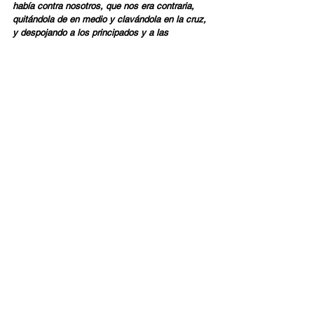
había contra nosotros, que nos era contraria, 
quitándola de en medio y clavándola en la cruz, 
y despojando a los principados y a las 
potestades, los exhibió públicamente, triunfando 
sobre ellos en la cruz.
” (Colosenses 2:13-15)
¡Apoya ahora!
Español
Contact Us
Email:
info@tikkunglobal.org