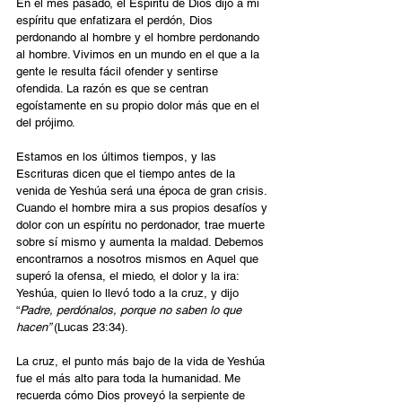
En el mes pasado, el Espíritu de Dios dijo a mi 
espíritu que enfatizara el perdón, Dios 
perdonando al hombre y el hombre perdonando 
al hombre. Vivimos en un mundo en el que a la 
gente le resulta fácil ofender y sentirse 
ofendida. La razón es que se centran 
egoístamente en su propio dolor más que en el 
del prójimo. 
Estamos en los últimos tiempos, y las 
Escrituras dicen que el tiempo antes de la 
venida de Yeshúa será una época de gran crisis. 
Cuando el hombre mira a sus propios desafíos y 
dolor con un espíritu no perdonador, trae muerte 
sobre sí mismo y aumenta la maldad. Debemos 
encontrarnos a nosotros mismos en Aquel que 
superó la ofensa, el miedo, el dolor y la ira: 
Yeshúa, quien lo llevó todo a la cruz, y dijo 
“
Padre, perdónalos, porque no saben lo que 
hacen” 
(Lucas 23:34). 
La cruz, el punto más bajo de la vida de Yeshúa 
fue el más alto para toda la humanidad. Me 
recuerda cómo Dios proveyó la serpiente de 