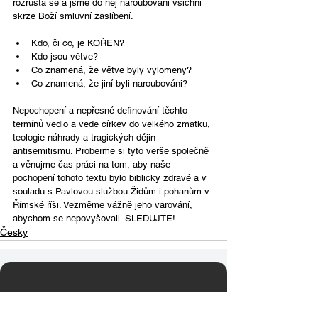
rozrůstá se a jsme do něj naroubováni všichni 
skrze Boží smluvní zaslíbení.
Kdo, či co, je KOŘEN?
Kdo jsou větve?
Co znamená, že větve byly vylomeny?
Co znamená, že jiní byli naroubováni?
Nepochopení a nepřesné definování těchto 
termínů vedlo a vede církev do velkého zmatku, 
teologie náhrady a tragických dějin 
antisemitismu. Proberme si tyto verše společně 
a věnujme čas práci na tom, aby naše 
pochopení tohoto textu bylo biblicky zdravé a v 
souladu s Pavlovou službou Židům i pohanům v 
Římské říši. Vezměme vážně jeho varování, 
abychom se nepovyšovali. SLEDUJTE!
Česky