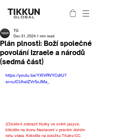
TG
Dec 31, 2024
1 min read
Plán plnosti: Boží společné
povolání Izraele a národů
(sedmá část)
https://youtu.be/YXIVRVYCdtU?
si=oJCUhelZVr5cJMa_
(Chcete-li zobrazit titulky ve svém jazyce, 
klikněte na ikonu Nastavení v pravém dolním 
rohu videa. Klikněte na položku Titulky/CC, 