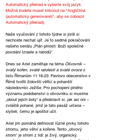
Automatický překlad a vyberte svůj jazyk. 
Možná budete muset kliknout na "Angličtina 
(automaticky generované)", aby se zobrazil 
Automatický překlad).
Naše vyučování z tohoto týdne si jistě si 
nechcete nechat ujít. Je to sedmé pokračování 
našeho seriálu „Plán plnosti: Boží společné 
povolání Izraele a národů“.
Dnes se Ariel zaměřuje na téma 
Olivovník – 
svatý kořen, svaté ratolesti a svaté ovoce
 z 
listu Římanům 11:16-23. Pavlovo obecenstvo v 
Římě tvořili židovští věřící a pohanští 
následovníci Ježíše. Pro pochopení plného 
významu podobenství o olivovníku si musíme 
„obout jejich boty“ a představit si, jak asi oni – 
zvláště pohané, jimž je tato pasáž určena – 
slyšeli, čemu je apoštol učil.  
Ariel jim pomáhá definovat různé prvky tohoto 
stromu, jeho větví a kořene. Tento „olivový 
strom“ je strom z lidí: je živý, organický, 