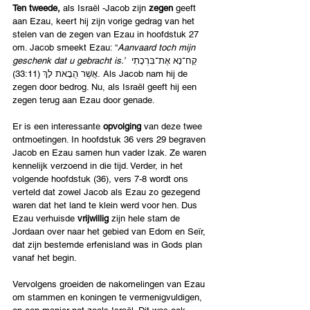
Ten tweede, 
als Israël -Jacob zijn 
zegen 
geeft 
aan Ezau, keert hij zijn vorige gedrag van het 
stelen van de zegen van Ezau in hoofdstuk 27 
om. Jacob smeekt Ezau: “
Aanvaard toch mijn 
geschenk dat u gebracht is.”
 קַח־נָא אֶת־בִּרְכָתִי 
אֲשֶׁר הֻבָאת לָךְ (33:11). Als Jacob nam hij de 
zegen door bedrog. Nu, als Israël geeft hij een 
zegen terug aan Ezau door genade. 
Er is een interessante 
opvolging
 van deze twee 
ontmoetingen. In hoofdstuk 36 vers 29 begraven 
Jacob en Ezau samen hun vader Izak. Ze waren 
kennelijk verzoend in die tijd. Verder, in het 
volgende hoofdstuk (36), vers 7-8 wordt ons 
verteld dat zowel Jacob als Ezau zo gezegend 
waren dat het land te klein werd voor hen. Dus 
Ezau verhuisde 
vrijwillig
 zijn hele stam de 
Jordaan over naar het gebied van Edom en Seïr, 
dat zijn bestemde erfenisland was in Gods plan 
vanaf het begin.
Vervolgens groeiden de nakomelingen van Ezau 
om stammen en koningen te vermenigvuldigen, 