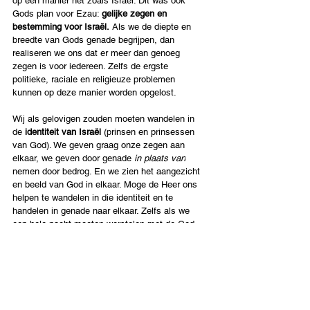
op een manier net zoals Israël. Dit was ook 
Gods plan voor Ezau: 
gelijke zegen en 
bestemming voor Israël.
 Als we de diepte en 
breedte van Gods genade begrijpen, dan 
realiseren we ons dat er meer dan genoeg 
zegen is voor iedereen. Zelfs de ergste 
politieke, raciale en religieuze problemen 
kunnen op deze manier worden opgelost.
Wij als gelovigen zouden moeten wandelen in 
de 
identiteit van Israël 
(prinsen en prinsessen 
van God). We geven graag onze zegen aan 
elkaar, we geven door genade 
in plaats van
nemen door bedrog. En we zien het aangezicht 
en beeld van God in elkaar. Moge de Heer ons 
helpen te wandelen in die identiteit en te 
handelen in genade naar elkaar. Zelfs als we 
een hele nacht moeten worstelen met de God-
man om die houding te krijgen; en zelfs als die 
ons “mank” zou maken (32:25).
Nederlands