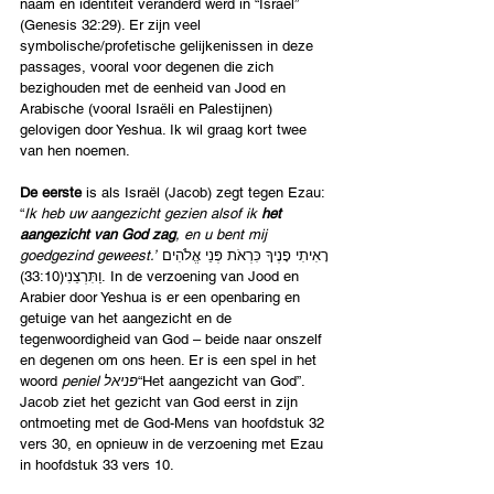
naam en identiteit veranderd werd in “Israël” 
(Genesis 32:29). Er zijn veel 
symbolische/profetische gelijkenissen in deze 
passages, vooral voor degenen die zich 
bezighouden met de eenheid van Jood en 
Arabische (vooral Israëli en Palestijnen) 
gelovigen door Yeshua. Ik wil graag kort twee 
van hen noemen.
De eerste 
is als Israël (Jacob) zegt tegen Ezau: 
“
Ik heb uw aangezicht gezien alsof ik 
het 
aangezicht van God zag
, en u bent mij 
goedgezind geweest.”
רָאִיתִי פָנֶיךָ כִּרְאֹת פְּנֵי אֱלֹהִים 
וַתִּרְצֵנִי(33:10). In de verzoening van Jood en 
Arabier door Yeshua is er een openbaring en 
getuige van het aangezicht en de 
tegenwoordigheid van God – beide naar onszelf 
en degenen om ons heen. Er is een spel in het 
woord 
peniel פניאל
“Het aangezicht van God”. 
Jacob ziet het gezicht van God eerst in zijn 
ontmoeting met de God-Mens van hoofdstuk 32 
vers 30, en opnieuw in de verzoening met Ezau 
in hoofdstuk 33 vers 10.