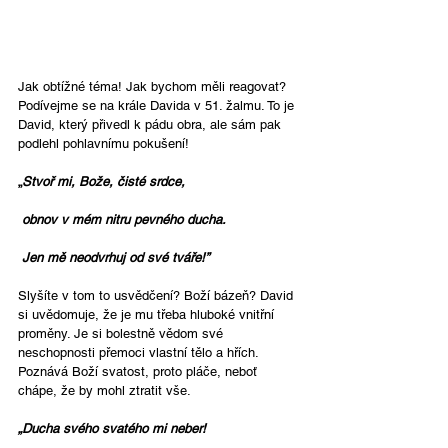
Jak obtížné téma! Jak bychom měli reagovat? 
Podívejme se na krále Davida v 51. žalmu. To je 
David, který přivedl k pádu obra, ale sám pak 
podlehl pohlavnímu pokušení!
„
Stvoř mi, Bože, čisté srdce,
 obnov v mém nitru pevného ducha.
 Jen mě neodvrhuj od své tváře!”
Slyšíte v tom to usvědčení? Boží bázeň? David 
si uvědomuje, že je mu třeba hluboké vnitřní 
proměny. Je si bolestně vědom své 
neschopnosti přemoci vlastní tělo a hřích. 
Poznává Boží svatost, proto pláče, neboť 
chápe, že by mohl ztratit vše.
„Ducha svého svatého mi neber!