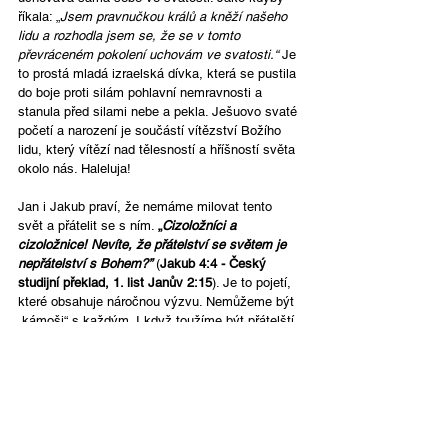
říkala: „
Jsem pravnučkou králů a kněží našeho 
lidu a rozhodla jsem se, že se v tomto 
převráceném pokolení uchovám ve svatosti.“ 
Je 
to prostá mladá izraelská dívka, která se pustila 
do boje proti silám pohlavní nemravnosti a 
stanula před silami nebe a pekla. Ješuovo svaté 
početí a narození je součástí vítězství Božího 
lidu, který vítězí nad tělesností a hříšností světa 
okolo nás. Haleluja!
Jan i Jakub praví, že nemáme milovat tento 
svět a přátelit se s ním. 
„
Cizoložníci a 
cizoložnice! Nevíte, že přátelství se světem je 
nepřátelství s Bohem?”
 (
Jakub 4:4 - Český 
studijní překlad, 1. list Janův 2:15
). Je to pojetí, 
které obsahuje náročnou výzvu. Nemůžeme být 
„kámoši“ s každým. I když toužíme být přátelští 
a projevovat Ješuovu lásku, nemůžeme usilovat 
o přijetí tím, že bychom se ztotožňovali s 
normami, které jsou ve společnosti běžné. 
Jak je možné, že ve společenstvích víry – nejen 
mezi vedoucími – dochází k pohlavnímu hříchu? 