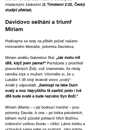
mladickými žádostmi (
2. Timoteovi 2:22, Český 
studijní překlad
).
Davidovo selhání a triumf 
Miriam
Podívejme se tedy na příběh početí našeho 
milovaného Mesiáše, potomka Davidova. 
Miriam andělu Gabrielovi říká: 
„Jak mohu mít 
dítě, když jsem panna?“ 
Pocházela z prostředí 
pravověrných Židů, což znamenalo, že nikdy 
neměla styk s mužem. Všimněte si, že u 
Lukáše 1:35 stojí dvakrát slovo „svatý“:
Anděl jí odpověděl: 
„Sestoupí na tebe Duch 
svatý a moc Nejvyššího tě zastíní; proto i tvé 
dítě bude svaté a bude nazváno Syn Boží.“
Miriam (Marie) – i její budoucí manžel – jsou 
potomky Davida. A ona – po tolika pokoleních, 
během nichž působil pohlavní hřích Božímu 
království velikou škodu – vítězí. Láme kletbu a 
uchovává sama sebe ve svatosti. Jako kdyby 