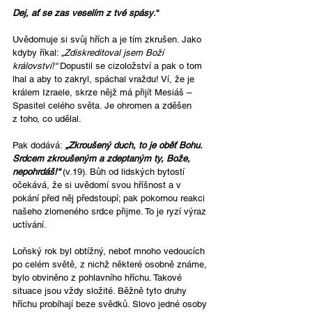
Dej, ať se zas veselím z tvé spásy
.“
Uvědomuje si svůj hřích a je tím zkrušen. Jako 
kdyby říkal: 
„Zdiskreditoval jsem Boží 
království!“
 Dopustil se cizoložství a pak o tom 
lhal a aby to zakryl, spáchal vraždu! Ví, že je 
králem Izraele, skrze nějž má přijít Mesiáš – 
Spasitel celého světa. Je ohromen a zděšen 
z toho, co udělal. 
Pak dodává:
 „Zkroušený duch, to je oběť Bohu. 
Srdcem zkroušeným a zdeptaným ty, Bože, 
nepohrdáš!“ 
(v.19). Bůh od lidských bytostí 
očekává, že si uvědomí svou hříšnost a v 
pokání před něj předstoupí; pak pokornou reakci 
našeho zlomeného srdce přijme. To je ryzí výraz 
uctívání. 
Loňský rok byl obtížný, neboť mnoho vedoucích 
po celém světě, z nichž některé osobně známe, 
bylo obviněno z pohlavního hříchu. Takové 
situace jsou vždy složité. Běžně tyto druhy 
hříchu probíhají beze svědků. Slovo jedné osoby 