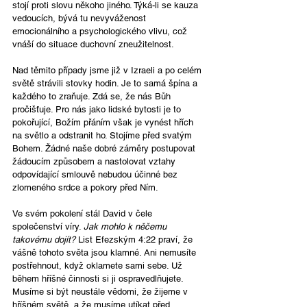
stojí proti slovu někoho jiného. Týká-li se kauza 
vedoucích, bývá tu nevyváženost 
emocionálního a psychologického vlivu, což 
vnáší do situace duchovní zneužitelnost.
Nad těmito případy jsme již v Izraeli a po celém 
světě strávili stovky hodin. Je to samá špína a 
každého to zraňuje. Zdá se, že nás Bůh 
pročišťuje. Pro nás jako lidské bytosti je to 
pokořující, Božím přáním však je vynést hřích 
na světlo a odstranit ho. Stojíme před svatým 
Bohem. Žádné naše dobré záměry postupovat 
žádoucím způsobem a nastolovat vztahy 
odpovídající smlouvě nebudou účinné bez 
zlomeného srdce a pokory před Ním.
Ve svém pokolení stál David v čele 
společenství víry. 
Jak mohlo k něčemu 
takovému dojít?
 List Efezským 4:22 praví, že 
vášně tohoto světa jsou klamné. Ani nemusíte 
postřehnout, když oklamete sami sebe. Už 
během hříšné činnosti si ji ospravedlňujete. 
Musíme si být neustále vědomi, že žijeme v 
hříšném světě, a že musíme utíkat před 