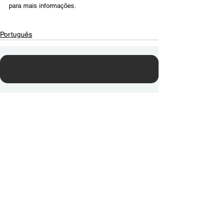
para mais informações.
Português
Contact Us
Email:
info@tikkunglobal.org