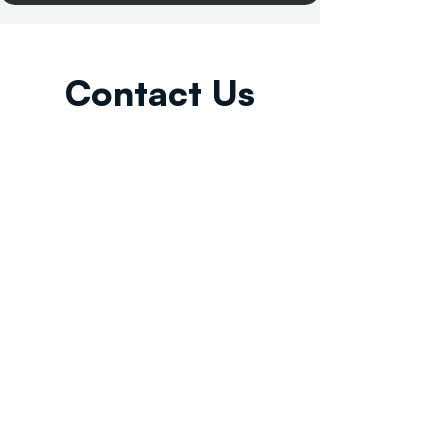
Contact Us
Email:
info@tikkunglobal.org
Member
Accredited.