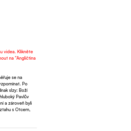
u videa. Klikněte 
out na "Angličtina 
ěřuje se na 
vzpomínat. Po 
nak slzy: Boží 
 hluboký Pavlův 
í a zároveň byli 
vztahu s Otcem, 