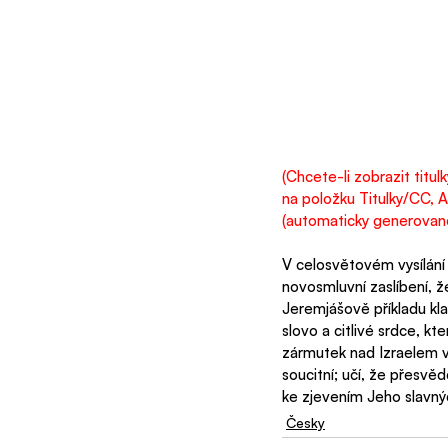
(Chcete-li zobrazit titu
na položku Titulky/CC, A
(automaticky generované)
V celosvětovém vysílání
novosmluvní zaslíbení, 
Jeremjášově příkladu kla
slovo a citlivé srdce, kt
zármutek nad Izraelem v
soucitní; učí, že přesv
ke zjevením Jeho slavný
Česky