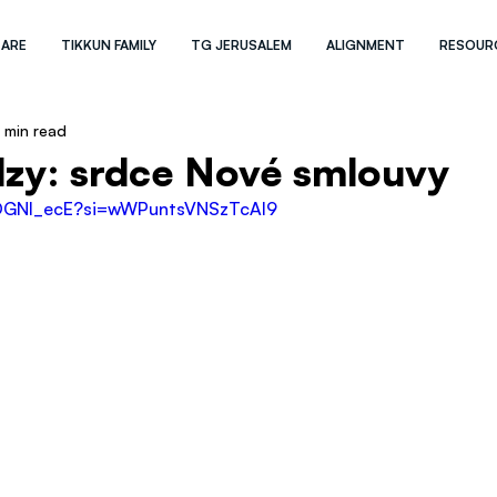
 ARE
TIKKUN FAMILY
TG JERUSALEM
ALIGNMENT
RESOUR
1 min read
slzy: srdce Nové smlouvy
vOGNI_ecE?si=wWPuntsVNSzTcAI9