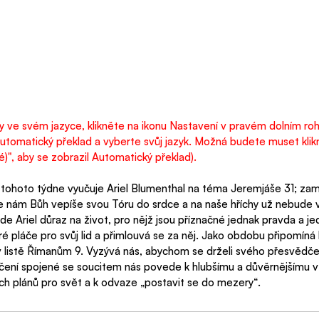
lky ve svém jazyce, klikněte na ikonu Nastavení v pravém dolním roh
utomatický překlad a vyberte svůj jazyk. Možná budete muset klikn
", aby se zobrazil Automatický překlad).
 tohoto týdne vyučuje Ariel Blumenthal na téma Jeremjáše 31; zam
že nám Bůh vepíše svou Tóru do srdce a na naše hříchy už nebude 
de Ariel důraz na život, pro nějž jsou příznačné jednak pravda a jed
eré pláče pro svůj lid a přimlouvá se za něj. Jako obdobu připomíná
 listě Římanům 9. Vyzývá nás, abychom se drželi svého přesvědčen
ědčení spojené se soucitem nás povede k hlubšímu a důvěrnějšímu 
ch plánů pro svět a k odvaze „postavit se do mezery“.