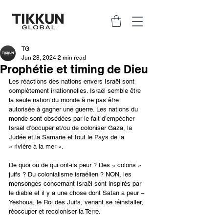
TG
Jun 28, 2024
2 min read
Prophétie et timing de Dieu
Les réactions des nations envers Israël sont 
complètement irrationnelles. Israël semble être 
la seule nation du monde à ne pas être 
autorisée à gagner une guerre. Les nations du 
monde sont obsédées par le fait d’empêcher 
Israël d’occuper et/ou de coloniser Gaza, la 
Judée et la Samarie et tout le Pays de la 
« rivière à la mer ».
De quoi ou de qui ont-ils peur ? Des « colons » 
juifs ? Du colonialisme israélien ? NON, les 
mensonges concernant Israël sont inspirés par 
le diable et il y a une chose dont Satan a peur – 
Yeshoua, le Roi des Juifs, venant se réinstaller, 
réoccuper et recoloniser la Terre.