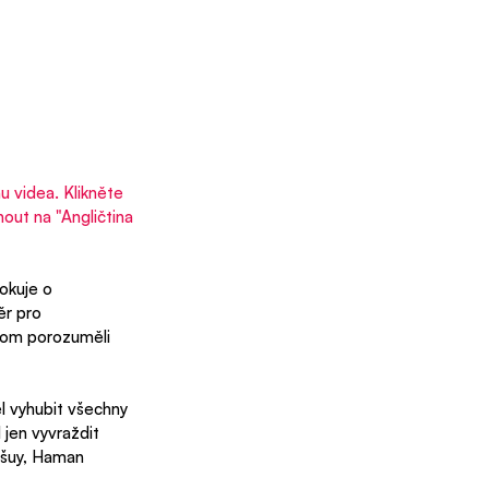
u videa. Klikněte 
out na "Angličtina 
okuje o 
ěr pro 
hom porozuměli 
ěl vyhubit všechny 
 jen vyvraždit 
ešuy, Haman 