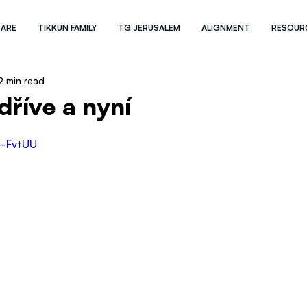
 ARE
TIKKUN FAMILY
TG JERUSALEM
ALIGNMENT
RESOUR
2 min read
říve a nyní
--FvtUU