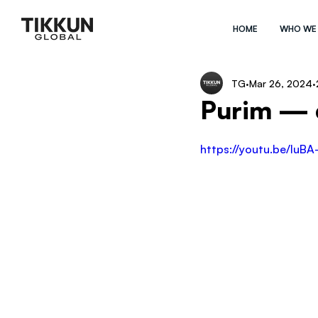
HOME
WHO WE
TG
Mar 26, 2024
Purim — d
https://youtu.be/IuBA