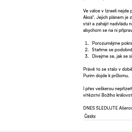
Ve válce v Izraeli nejde
Aksá“. Jejich plánem je 
stát a zahájit nadvládu n
abychom se na ni připravi
Porozumějme pokraču
Staňme se podobnějš
Dívejme se, jak se 
Právě to se stalo v dob
Purim dojde k průlomu.  
I přes veškerou nepříze
vítězství Božího královst
DNES SLEDUJTE Ašerovu 
Česky