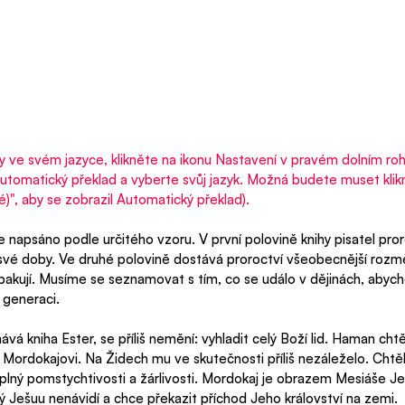
lky ve svém jazyce, klikněte na ikonu Nastavení v pravém dolním roh
utomatický překlad a vyberte svůj jazyk. Možná budete muset klikn
", aby se zobrazil Automatický překlad).
 napsáno podle určitého vzoru. V první polovině knihy pisatel pror
 své doby. Ve druhé polovině dostává proroctví všeobecnější rozm
pakují. Musíme se seznamovat s tím, co se událo v dějinách, abyc
 generaci.
vá kniha Ester, se příliš nemění: vyhladit celý Boží lid. Haman cht
k Mordokajovi. Na Židech mu ve skutečnosti příliš nezáleželo. Chtěl
 plný pomstychtivosti a žárlivosti. Mordokaj je obrazem Mesiáše J
ý Ješuu nenávidí a chce překazit příchod Jeho království na zemi.