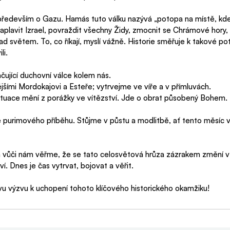
 především o Gazu. Hamás tuto válku nazývá „potopa na místě, kde 
zaplavit Izrael, povraždit všechny Židy, zmocnit se Chrámové hory, 
ad světem. To, co říkají, myslí vážně. Historie směřuje k takové po
li.
jící duchovní válce kolem nás.   
ími Mordokajovi a Esteře; vytrvejme ve víře a v přímluvách.
situace mění z porážky ve vítězství. Jde o obrat působený Bohem.
ě purimového příběhu. Stůjme v půstu a modlitbě, ať tento měsíc 
ň vůči nám věřme, že se tato celosvětová hrůza zázrakem změní v
ví. Dnes je čas vytrvat, bojovat a věřit.
výzvu k uchopení tohoto klíčového historického okamžiku!