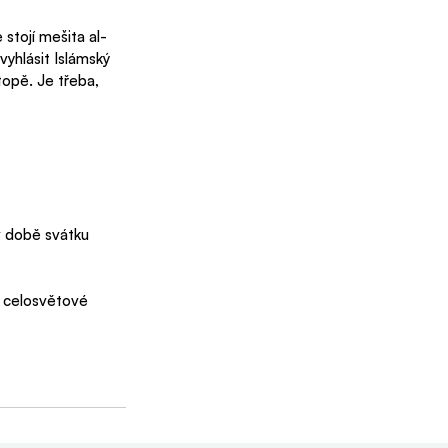
stojí mešita al-
vyhlásit Islámský 
topě. Je třeba, 
v době svátku 
 celosvětové 