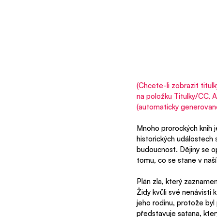
(Chcete-li zobrazit titu
na položku Titulky/CC, A
(automaticky generované)
Mnoho prorockých knih je
historických událostech
budoucnost. Dějiny se o
tomu, co se stane v naší
Plán zla, který zaznamená
Židy kvůli své nenávisti 
jeho rodinu, protože byl
představuje satana, kter