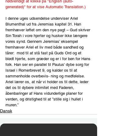
nødvendigt at klikke på "English (auto-
generated)" for at vise Automatic Translation.)
I denne uges udsendelse underviser Ariel 
Blumenthal ud fra Jeremias kapitel 31. Han 
fremhæver løftet om den nye pagt – Gud skriver 
Sin Torah i vore hjerter og husker ikke længere 
vores synd. Gennem Jeremias’ eksempel 
fremhæver Ariel et liv med både sandhed og 
tårer:  mod til at stå fast på Guds Ord og et 
blødt hjerte, som græder og er i for bøn for Hans 
folk. Han ser en parallel til Paulus’ dybe sorg for 
Israel i Romerbrevet 9, og kalder os til at 
sammenholde overbevis- ning og medfølelse. 
Ariel lærer os, at når vi holder os til dette, leder 
det os til dybere intimitet med Faderen, 
åbenbaringer af Hans vidunderlige planer for 
verden, og dristighed til at ”stille sig i hullet i 
muren.”
Dansk