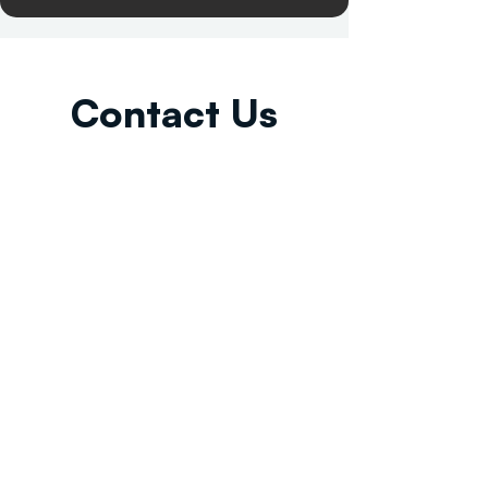
Contact Us
Email:
info@tikkunglobal.org
Member
Accredited.