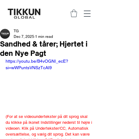
TG
Dec 7, 2025
1 min read
Sandhed & tårer; Hjertet i
den Nye Pagt
https://youtu.be/B4vOGNI_ecE?
si=wWPuntsVNSzTcAI9
(For at se videoundertekster på dit sprog skal 
du klikke på ikonet Indstillinger nederst til højre i 
videoen. Klik på Undertekster/CC, Automatisk 
oversættelse, og vælg dit sprog. Det kan være 