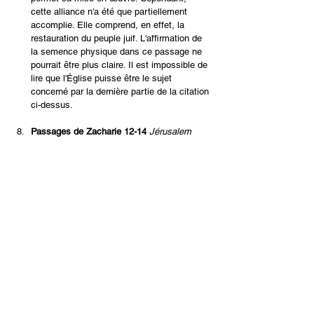
cette alliance n'a été que partiellement 
accomplie. Elle comprend, en effet, la 
restauration du peuple juif. L'affirmation de 
la semence physique dans ce passage ne 
pourrait être plus claire. Il est impossible de 
lire que l'Église puisse être le sujet 
concerné par la dernière partie de la citation 
ci-dessus.
Passages de Zacharie 12-14
Jérusalem 
sera un rocher inébranlable pour toutes les 
nations. Tous ceux qui essaieront de le 
déplacer se blesseront... Un jour du 
Seigneur vient où votre butin sera partagé 
entre vous. Je rassemblerai toutes les 
nations vers Jérusalem pour la combattre... 
Alors l'Éternel ira combattre ces nations 
comme il combat au jour de la bataille. Ce 
jour-là, ses pieds se poseront sur le mont 
des Oliviers, à l'est de Jérusalem, et le 
mont des Oliviers se fendra en deux d'est 
en ouest, formant une grande vallée... alors 
viendra le Seigneur mon Dieu, et tous les 