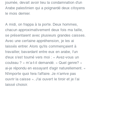
journée, devait avoir lieu la condamnation d'un 
Arabe palestinien qui a poignardé deux citoyens 
le mois dernier.
A midi, on frappa à la porte. Deux hommes, 
chacun approximativement deux fois ma taille, 
se présentaient avec plusieurs grandes caisses. 
Avec une certaine appréhension, je les ai 
laissés entrer. Alors qu'ils commençaient à 
travailler, bavardant entre eux en arabe, l'un 
d'eux s'est tourné vers moi : « Avez-vous un 
couteau ? » m’a-t-il demandé. « Quel genre? » 
ai-je répondu en essayant d'agir naturellement. « 
N'importe quoi fera l'affaire. Je n’arrive pas 
ouvrir la caisse ». J'ai ouvert le tiroir et je l’ai 
laissé choisir.
Seulement en Israël
.
Français