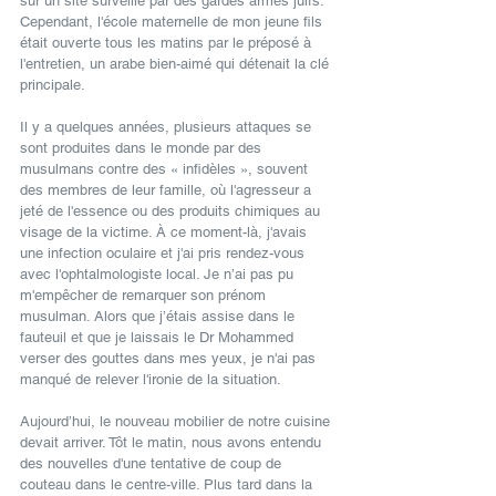
sur un site surveillé par des gardes armés juifs. 
Cependant, l'école maternelle de mon jeune fils 
était ouverte tous les matins par le préposé à 
l'entretien, un arabe bien-aimé qui détenait la clé 
principale.
Il y a quelques années, plusieurs attaques se 
sont produites dans le monde par des 
musulmans contre des « infidèles », souvent 
des membres de leur famille, où l'agresseur a 
jeté de l'essence ou des produits chimiques au 
visage de la victime. À ce moment-là, j'avais 
une infection oculaire et j'ai pris rendez-vous 
avec l'ophtalmologiste local. Je n’ai pas pu 
m'empêcher de remarquer son prénom 
musulman. Alors que j’étais assise dans le 
fauteuil et que je laissais le Dr Mohammed 
verser des gouttes dans mes yeux, je n'ai pas 
manqué de relever l'ironie de la situation.
Aujourd’hui, le nouveau mobilier de notre cuisine 
devait arriver. Tôt le matin, nous avons entendu 
des nouvelles d'une tentative de coup de 
couteau dans le centre-ville. Plus tard dans la 